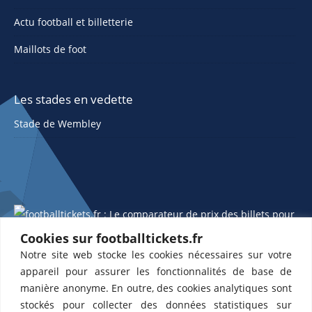
Actu football et billetterie
Maillots de foot
Les stades en vedette
Stade de Wembley
Cookies sur footballtickets.fr
Notre site web stocke les cookies nécessaires sur votre
ETTS 365 SL, Rambla de Catalunya 38, 8, 1, 08007 Barcelone, Espagne |
appareil pour assurer les fonctionnalités de base de
CIF : ES-B43945534
manière anonyme. En outre, des cookies analytiques sont
Partenaires de l'
US Changé 53 💙
et de l'
US Bretons de Paris 🤍
stockés pour collecter des données statistiques sur