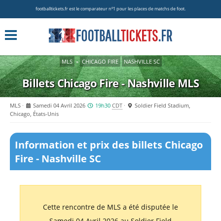
footballtickets.fr est le comparateur nº1 pour les places de matchs de foot.
MLS
»
CHICAGO FIRE
NASHVILLE SC
Billets Chicago Fire - Nashville
MLS
MLS
Samedi 04 Avril 2026
19h30
CDT
Soldier Field Stadium,
Chicago, États-Unis
Information et prix des billets Chicago
Fire - Nashville SC
Cette rencontre de MLS a été disputée le
Samedi 04 Avril 2026 au Soldier Field