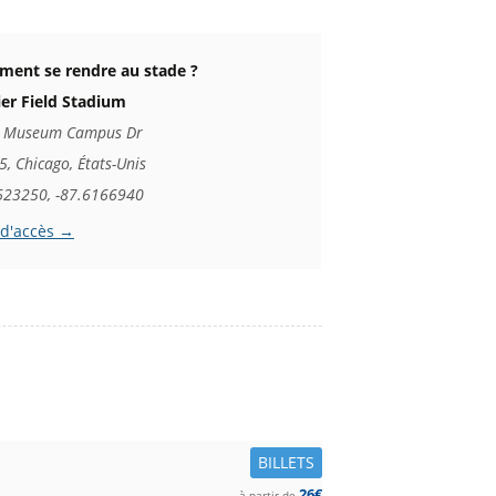
ent se rendre au stade ?
ier Field Stadium
 Museum Campus Dr
, Chicago, États-Unis
623250, -87.6166940
 d'accès →
BILLETS
26€
à partir de