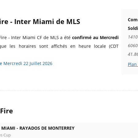
ire - Inter Miami de MLS
Comm
Sold
1410
Fire - Inter Miami CF de MLS a été
confirmé au Mercredi
60605
que les horaires sont affichés en heure locale (CDT
41.8
le Mercredi 22 Juillet 2026
Plan
Fire
 MIAMI -
RAYADOS DE MONTERREY
es Cup