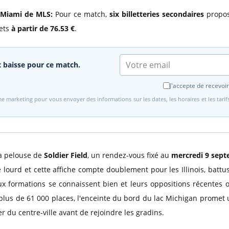
r Miami de MLS:
Pour ce match,
six billetteries secondaires
propose
lets
à partir de 76.53 €
.
ix baisse pour ce match.
J'accepte de recevoir
e marketing pour vous envoyer des informations sur les dates, les horaires et les tari
la pelouse de
Soldier Field
, un rendez-vous fixé au
mercredi 9 sept
 lourd et cette affiche compte doublement pour les Illinois, battus
eux formations se connaissent bien et leurs oppositions récentes on
plus de 61 000 places, l'enceinte du bord du lac Michigan promet
r du centre-ville avant de rejoindre les gradins.