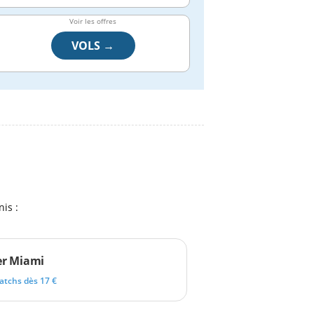
Voir les offres
VOLS →
is :
er Miami
atchs dès 17 €