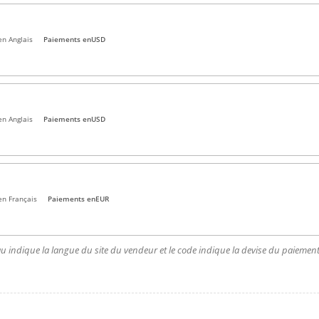
en Anglais
Paiements en
USD
en Anglais
Paiements en
USD
en Français
Paiements en
EUR
u indique la langue du site du vendeur et le code indique la devise du paiement.