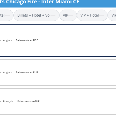
ts Chicago Fire - Inter Miami CF
l
Billets Coupe d’Asie 2027
Billets Euro 2028
tel
Billets + Hôtel + Vol
VIP
VIP + Hôtel
VI
Billets Copa América
en Anglais
Paiements en
USD
en Anglais
Paiements en
EUR
en Français
Paiements en
EUR