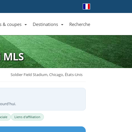
s & coupes
Destinations
Recherche
Liste des clubs et équipes
Liste des ligues et coupes
Toutes les destinations
i
MLS
Soldier Field Stadium, Chicago, États-Unis
jourd'hui.
ciale
Liens d'affiliation