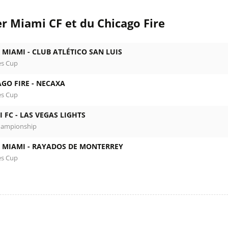
er Miami CF et du Chicago Fire
 MIAMI -
CLUB ATLÉTICO SAN LUIS
es Cup
GO FIRE -
NECAXA
es Cup
 FC -
LAS VEGAS LIGHTS
hampionship
 MIAMI -
RAYADOS DE MONTERREY
es Cup
l