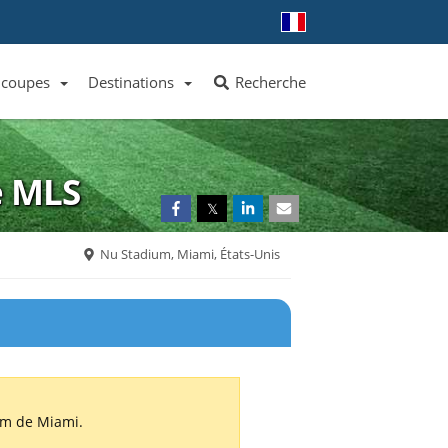
 coupes
Destinations
Recherche
Liste des clubs et équipes
Liste des ligues et coupes
Toutes les destinations
e
MLS
𝕏
Nu Stadium, Miami, États-Unis
um de Miami.