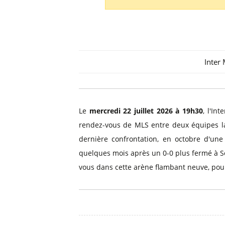
Billets Primeira Liga Portuga
Séville
Billets Eredivisie Pays-Bas
Munich
Billets Pro League Belgique
Billets Saudi Pro League
Inter
Le
mercredi 22 juillet 2026 à 19h30
, l'In
rendez-vous de MLS entre deux équipes la
dernière confrontation, en octobre d'une
quelques mois après un 0-0 plus fermé à Sol
vous dans cette arène flambant neuve, pou