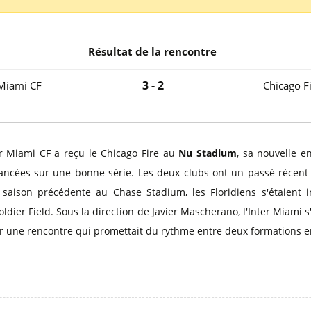
l
Billets Coupe d’Asie 2027
Billets Euro 2028
Billets Copa América
Résultat de la rencontre
3 - 2
 Miami CF
Chicago F
ter Miami CF a reçu le Chicago Fire au
Nu Stadium
, sa nouvelle e
ncées sur une bonne série. Les deux clubs ont un passé récent c
 saison précédente au Chase Stadium, les Floridiens s'étaient in
dier Field. Sous la direction de Javier Mascherano, l'Inter Miami 
r une rencontre qui promettait du rythme entre deux formations e