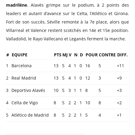
madrilène
. Alavès grimpe sur le podium, à 2 points des
leaders et autant d’avance sur le Celta, l’Atlético et Girona.
Fort de son succès, Séville remonte à la 7e place, alors que
Villarreal et Valence restent scotchés en 14e et 15e position.
Valladolid, le Rayo Vallecano et Leganès ferment la marche.
#
EQUIPE
PTS
MJ
V
N
D
POUR
CONTRE
DIFF.
1
Barcelona
13
5
4
1
0
16
5
+11
2
Real Madrid
13
5
4
1
0
12
3
+9
3
Deportivo Alavés
10
5
3
1
1
8
5
+3
4
Celta de Vigo
8
5
2
2
1
10
8
+2
5
Atlético de Madrid
8
5
2
2
1
5
4
+1