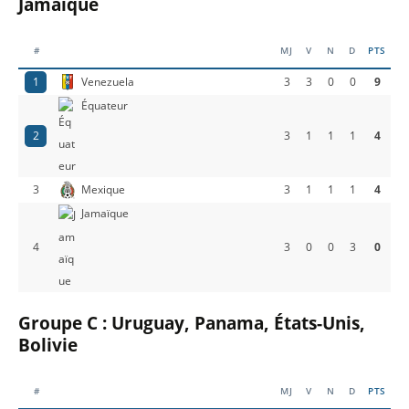
Jamaïque
#
MJ
V
N
D
PTS
1
Venezuela
3
3
0
0
9
Équateur
2
3
1
1
1
4
3
Mexique
3
1
1
1
4
Jamaïque
4
3
0
0
3
0
Groupe C : Uruguay, Panama, États-Unis,
Bolivie
#
MJ
V
N
D
PTS