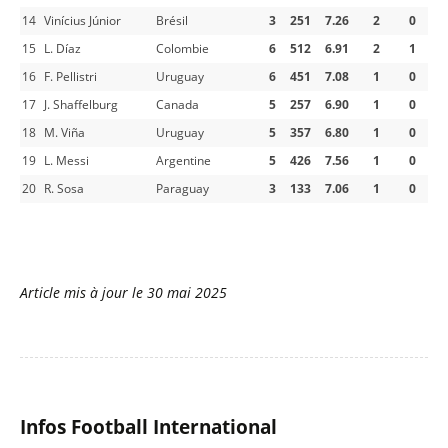
14
Vinícius Júnior
Brésil
3
251
7.26
2
0
15
L. Díaz
Colombie
6
512
6.91
2
1
16
F. Pellistri
Uruguay
6
451
7.08
1
0
17
J. Shaffelburg
Canada
5
257
6.90
1
0
18
M. Viña
Uruguay
5
357
6.80
1
0
19
L. Messi
Argentine
5
426
7.56
1
0
20
R. Sosa
Paraguay
3
133
7.06
1
0
Article mis à jour le
30 mai 2025
Infos Football International