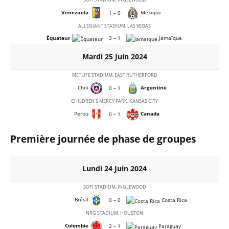
Venezuela
Mexique
1 – 0
ALLEGIANT STADIUM, LAS VEGAS
Équateur
3 – 1
Jamaïque
Mardi 25 Juin 2024
METLIFE STADIUM, EAST RUTHERFORD
Chili
Argentine
0 – 1
CHILDREN’S MERCY PARK, KANSAS CITY
Perou
Canada
0 – 1
Première journée de phase de groupes
Lundi 24 Juin 2024
SOFI STADIUM, INGLEWOOD
Brésil
0 – 0
Costa Rica
NRG STADIUM, HOUSTON
Colombie
2 – 1
Paraguay