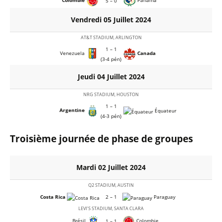
Colombie
Panama
5 – 0
Vendredi 05 Juillet 2024
AT&T STADIUM, ARLINGTON
1 – 1
Venezuela
Canada
(3-4 pén)
Jeudi 04 Juillet 2024
NRG STADIUM, HOUSTON
1 – 1
Argentine
Équateur
(4-3 pén)
Troisième journée de phase de groupes
Mardi 02 Juillet 2024
Q2 STADIUM, AUSTIN
Costa Rica
2 – 1
Paraguay
LEVI’S STADIUM, SANTA CLARA
Brésil
Colombie
1 – 1