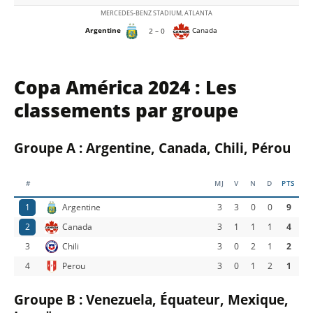
MERCEDES-BENZ STADIUM, ATLANTA
Argentine
Canada
2 – 0
Copa América 2024 : Les
classements par groupe
Groupe A : Argentine, Canada, Chili, Pérou
#
MJ
V
N
D
PTS
1
Argentine
3
3
0
0
9
2
Canada
3
1
1
1
4
3
Chili
3
0
2
1
2
4
Perou
3
0
1
2
1
Groupe B : Venezuela, Équateur, Mexique,