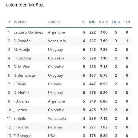
colombien Muñoz.
#
JOUEUR
ÉQUIPE
MJ
MIN
NOTE
BUTS
PÉN
1
Lautaro Martínez
Argentine
6
222
7.06
5
0
2
S. Rondón
Venezuela
4
337
7.60
3
1
3
M. Araújo
Uruguay
6
448
7.26
2
0
4
J. Córdoba
Colombie
5
329
7.10
2
0
5
D. Muñoz
Colombie
5
388
7.18
2
0
6
R. Bentancur
Uruguay
6
167
6.76
2
0
7
J. David
Canada
6
447
6.93
2
0
8
D. Núñez
Uruguay
6
476
6.80
2
0
9
J. Álvarez
Argentine
5
349
6.86
2
0
10
J. Lerma
Colombie
5
425
7.20
2
0
11
E. Bello
Venezuela
4
289
7.12
2
0
12
J. Fajardo
Panama
4
297
7.02
2
0
13
F. Balogun
USA
3
178
6.80
2
0