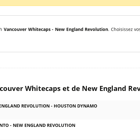
l
Billets Coupe d’Asie 2027
Billets Euro 2028
Billets Copa América
ch
Vancouver Whitecaps - New England Revolution
. Choisissez v
ncouver Whitecaps et de New England Re
ENGLAND REVOLUTION -
HOUSTON DYNAMO
NTO -
NEW ENGLAND REVOLUTION