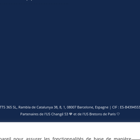
TTS 365 SL, Rambla de Catalunya 38, 8, 1, 08007 Barcelone, Espagne | CIF : ES-B439455
Partenaires de l'
US Changé 53 💙
et de l'
US Bretons de Paris 🤍
pareil pour assurer les fonctionnalités de base de manière