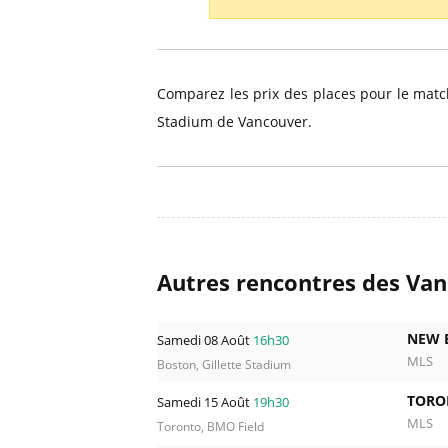
Billets Primeira Liga Portuga
Séville
Billets Eredivisie Pays-Bas
Munich
Billets Pro League Belgique
Comparez les prix des places pour le mat
Billets Saudi Pro League
Stadium de Vancouver.
Autres rencontres des Va
NEW 
Samedi 08 Août
16h30
MLS
Boston, Gillette Stadium
TORO
Samedi 15 Août
19h30
MLS
Toronto, BMO Field