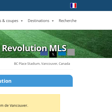
s & coupes
Destinations
Recherche
Liste des clubs et équipes
Liste des ligues et coupes
Toutes les destinations
d Revolution
MLS
𝕏
BC Place Stadium, Vancouver, Canada
ution
ium de Vancouver.