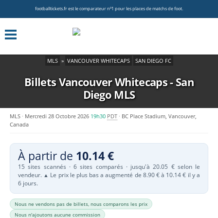
footballtickets.fr est le comparateur nº1 pour les places de matchs de foot.
MLS
»
VANCOUVER WHITECAPS
SAN DIEGO FC
Billets Vancouver Whitecaps - San
Diego
MLS
MLS
Mercredi 28 Octobre 2026
19h30
PDT
BC Place Stadium, Vancouver,
Canada
À partir de
10.14 €
15 sites scannés · 6 sites comparés · jusqu'à 20.05 € selon le
vendeur.
Le prix le plus bas a augmenté de 8.90 € à 10.14 € il y a
▲
6 jours.
Nous ne vendons pas de billets, nous comparons les prix
Nous n'ajoutons aucune commission