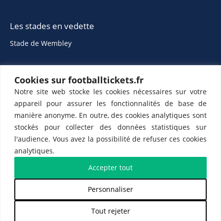
Les stades en vedette
Stade de Wembley
Cookies sur footballtickets.fr
Notre site web stocke les cookies nécessaires sur votre
appareil pour assurer les fonctionnalités de base de
manière anonyme. En outre, des cookies analytiques sont
stockés pour collecter des données statistiques sur
ETTS 365 SL, Rambla de Catalunya 38, 8, 1, 08007 Barcelone, Espagne |
l'audience. Vous avez la possibilité de refuser ces cookies
CIF : ES-B43945534
analytiques.
Partenaires de l'
US Changé 53 💙
et de l'
US Bretons de Paris 🤍
Accepter tout
Personnaliser
𝕏
Tout rejeter