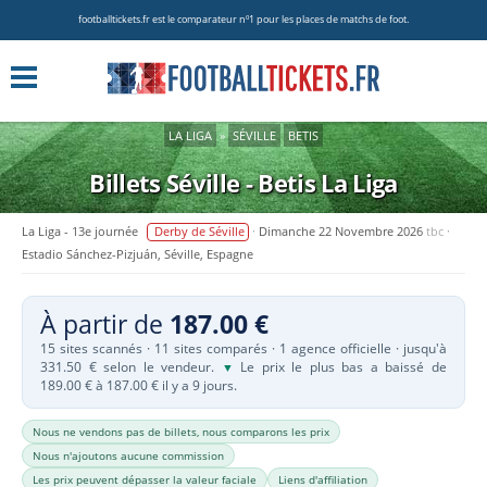
footballtickets.fr est le comparateur nº1 pour les places de matchs de foot.
LA LIGA
»
SÉVILLE
BETIS
Billets Séville - Betis
La Liga
La Liga - 13e journée
Derby de Séville
Dimanche 22 Novembre 2026
tbc
Estadio Sánchez-Pizjuán, Séville, Espagne
À partir de
187.00 €
15 sites scannés · 11 sites comparés · 1 agence officielle · jusqu'à
331.50 € selon le vendeur.
Le prix le plus bas a baissé de
▼
189.00 € à 187.00 € il y a 9 jours.
Nous ne vendons pas de billets, nous comparons les prix
Nous n'ajoutons aucune commission
Les prix peuvent dépasser la valeur faciale
Liens d'affiliation