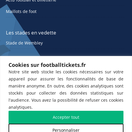
Maillots de foot
Les stades en vedette
Stade de Wembley
Cookies sur footballtickets.fr
Notre site web stocke les cookies nécessaires sur votre
appareil pour assurer les fonctionnalités de base de
manière anonyme. En outre, des cookies analytiques sont
stockés pour collecter des données statistiques sur
ETTS 365 SL, Rambla de Catalunya 38, 8, 1, 08007 Barcelone, Espagne |
l'audience. Vous avez la possibilité de refuser ces cookies
CIF : ES-B43945534
analytiques.
Partenaires de l'
US Changé 53 💙
et de l'
US Bretons de Paris 🤍
Accepter tout
Personnaliser