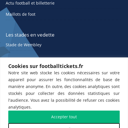
Actu football et billetterie
Maillots de foot
Les stades en vedette
Stade de Wembley
Cookies sur footballtickets.fr
Notre site web stocke les cookies nécessaires sur votre
appareil pour assurer les fonctionnalités de base de
manière anonyme. En outre, des cookies analytiques sont
stockés pour collecter des données statistiques sur
ETTS 365 SL, Rambla de Catalunya 38, 8, 1, 08007 Barcelone, Espagne |
l'audience. Vous avez la possibilité de refuser ces cookies
CIF : ES-B43945534
analytiques.
Partenaires de l'
US Changé 53 💙
et de l'
US Bretons de Paris 🤍
Accepter tout