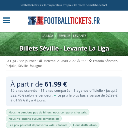
footballtickets.fr est le comparateur nº1 pour les places de matchs de foot.
LA LIGA
»
SÉVILLE
LEVANTE
Billets Séville - Levante
La Liga
La Liga - 33e journée
Mercredi 21 Avril 2027
tbc
Estadio Sánchez-
Pizjuán, Séville, Espagne
À partir de
61.99 €
15 sites scannés · 11 sites comparés · 1 agence officielle · jusqu'à
322.70 € selon le vendeur.
Le prix le plus bas a baissé de 62.99 €
▼
à 61.99 € il y a 4 jours.
Nous ne vendons pas de billets, nous comparons les prix
Nous n'ajoutons aucune commission
Les prix peuvent dépasser la valeur faciale
Liens d'affiliation