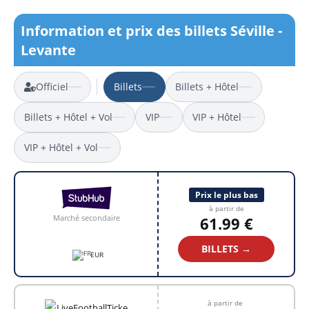
Information et prix des billets Séville -
Levante
Officiel
Billets
Billets + Hôtel
Billets + Hôtel + Vol
VIP
VIP + Hôtel
VIP + Hôtel + Vol
Prix le plus bas
à partir de
Marché secondaire
61.99 €
BILLETS →
EUR
à partir de