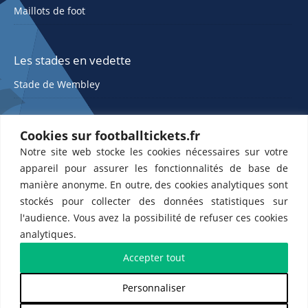
Maillots de foot
Les stades en vedette
Stade de Wembley
Cookies sur footballtickets.fr
Notre site web stocke les cookies nécessaires sur votre
appareil pour assurer les fonctionnalités de base de
manière anonyme. En outre, des cookies analytiques sont
stockés pour collecter des données statistiques sur
ETTS 365 SL, Rambla de Catalunya 38, 8, 1, 08007 Barcelone, Espagne |
l'audience. Vous avez la possibilité de refuser ces cookies
CIF : ES-B43945534
analytiques.
Partenaires de l'
US Changé 53 💙
et de l'
US Bretons de Paris 🤍
Accepter tout
Personnaliser