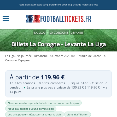
footballtickets.fr est le comparateur nº1 pour les places de matchs de foot.
LA LIGA
»
LA COROGNE
LEVANTE
Billets La Corogne - Levante
La Liga
La Liga - 9e journée
Dimanche 18 Octobre 2026
tbc
Estadio de Riazor, La
Corogne, Espagne
À partir de
119.96 €
15 sites scannés · 8 sites comparés · jusqu'à 613.13 € selon le
vendeur.
Le prix le plus bas a baissé de 130.83 € à 119.96 € il y a
▼
14 jours.
Nous ne vendons pas de billets, nous comparons les prix
Nous n'ajoutons aucune commission
Les prix peuvent dépasser la valeur faciale
Liens d'affiliation