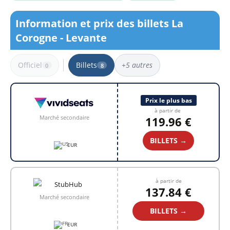
Information et prix des billets La
Corogne - Levante
Officiel
Billets
+5 autres
0
8
8 résultats
Prix le plus bas
à partir de
Marché secondaire
119.96 €
BILLETS →
EUR
à partir de
137.84 €
Marché secondaire
BILLETS →
EUR