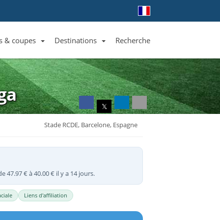
s & coupes
Destinations
Recherche
Liste des clubs et équipes
Liste des ligues et coupes
Toutes les destinations
iga
𝕏
Stade RCDE, Barcelone, Espagne
e 47.97 € à 40.00 € il y a 14 jours.
ciale
Liens d'affiliation