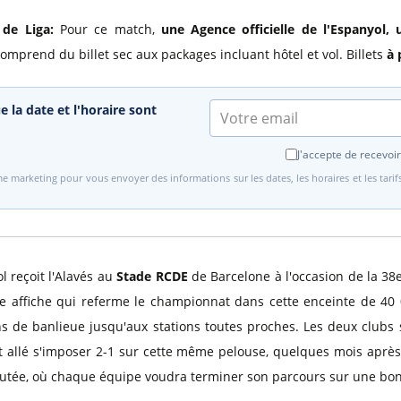
 de Liga:
Pour ce match,
une Agence officielle de l'Espanyol
,
omprend du billet sec aux packages incluant hôtel et vol. Billets
à 
e la date et l'horaire sont
J'accepte de recevoir
e marketing pour vous envoyer des informations sur les dates, les horaires et les tari
ol reçoit l'Alavés au
Stade RCDE
de Barcelone à l'occasion de la 38e
e affiche qui referme le championnat dans cette enceinte de 40 0
s de banlieue jusqu'aux stations toutes proches. Les deux clubs 
ait allé s'imposer 2-1 sur cette même pelouse, quelques mois apr
utée, où chaque équipe voudra terminer son parcours sur une bon