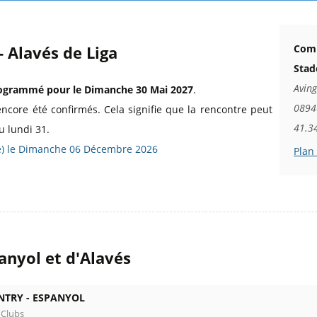
- Alavés de Liga
Comm
Stad
Aving
ogrammé pour le Dimanche 30 Mai 2027
.
0894
encore été confirmés. Cela signifie que la rencontre peut
41.3
u lundi 31.
ée) le Dimanche 06 Décembre 2026
Plan
anyol et d'Alavés
NTRY -
ESPANYOL
 Clubs