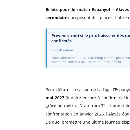
Billets pour le match Espanyol - Alavés
secondaires
proposent des places. L'offre c
Prévenez-moi si le prix baisse et dès qu
confirmés.
Plus d'options
Footballtickets.fr utilise Mailchimp comme plateform
soient transmises à Mailchimp pour traitement.
Pour clôturer la saison de La Liga, l'Espany
mai 2027
(horaire encore à confirmer). Un
grâce au métro L5, au tram T1 et aux train
confrontation en janvier 2026, l'Alavés ét
De quoi promettre une ultime journée disp