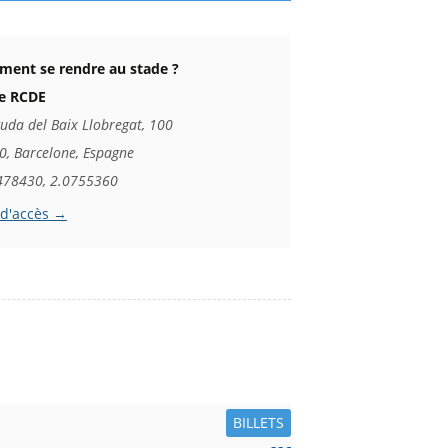
ent se rendre au stade ?
e RCDE
uda del Baix Llobregat, 100
0, Barcelone, Espagne
478430, 2.0755360
 d'accès →
BILLETS