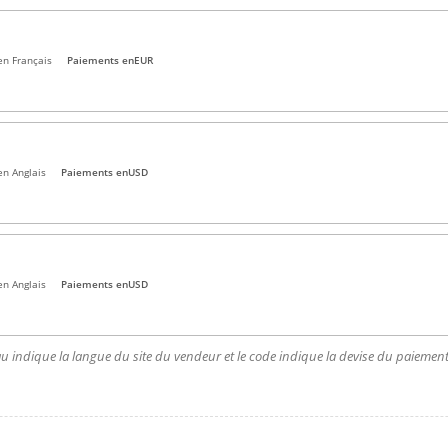
en Français
Paiements en
EUR
en Anglais
Paiements en
USD
en Anglais
Paiements en
USD
u indique la langue du site du vendeur et le code indique la devise du paiement.