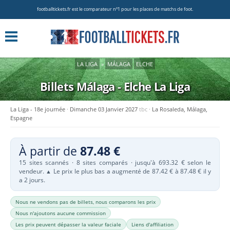
footballtickets.fr est le comparateur nº1 pour les places de matchs de foot.
LA LIGA
»
MÁLAGA
ELCHE
Billets Málaga - Elche
La Liga
La Liga - 18e journée
Dimanche 03 Janvier 2027
tbc
La Rosaleda, Málaga,
Espagne
À partir de
87.48 €
15 sites scannés · 8 sites comparés · jusqu'à 693.32 € selon le
vendeur.
Le prix le plus bas a augmenté de 87.42 € à 87.48 € il y
▲
a 2 jours.
Nous ne vendons pas de billets, nous comparons les prix
Nous n'ajoutons aucune commission
Les prix peuvent dépasser la valeur faciale
Liens d'affiliation