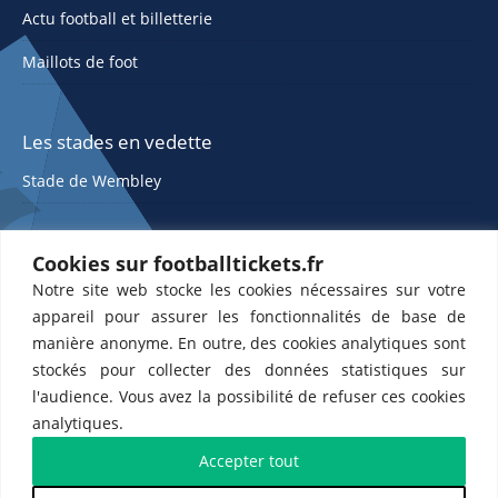
Actu football et billetterie
Maillots de foot
Les stades en vedette
Stade de Wembley
Cookies sur footballtickets.fr
Notre site web stocke les cookies nécessaires sur votre
appareil pour assurer les fonctionnalités de base de
manière anonyme. En outre, des cookies analytiques sont
stockés pour collecter des données statistiques sur
ETTS 365 SL, Rambla de Catalunya 38, 8, 1, 08007 Barcelone, Espagne |
l'audience. Vous avez la possibilité de refuser ces cookies
CIF : ES-B43945534
analytiques.
Partenaires de l'
US Changé 53 💙
et de l'
US Bretons de Paris 🤍
Accepter tout