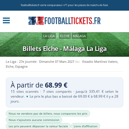
footballtickets.fr est le comparateur nº1 pour les places de matchs de foot.
LA LIGA
»
ELCHE
MÁLAGA
Billets Elche - Málaga
La Liga
La Liga - 27e journée
Dimanche 07 Mars 2027
tbc
Estadio Martínez Valero,
Elche, Espagne
À partir de
68.99 €
15 sites scannés · 7 sites comparés · jusqu'à 335.41 € selon le
vendeur.
Le prix le plus bas a baissé de 69.00 € à 68.99 € il y a 28
▼
jours.
Nous ne vendons pas de billets, nous comparons les prix
Nous n'ajoutons aucune commission
Les prix peuvent dépasser la valeur faciale
Liens d'affiliation