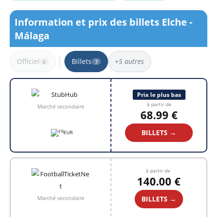
Information et prix des billets Elche -
Málaga
Officiel
Billets
+5 autres
0
7
7 résultats
Prix le plus bas
à partir de
Marché secondaire
68.99 €
BILLETS →
EUR
à partir de
140.00 €
BILLETS →
Marché secondaire