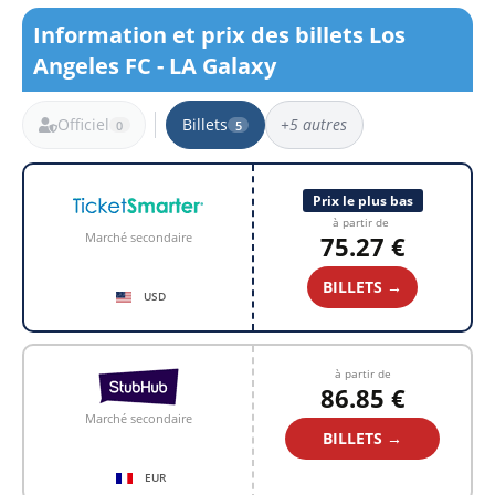
Information et prix des billets Los
Angeles FC - LA Galaxy
Officiel
Billets
+5 autres
0
5
5 résultats
Prix le plus bas
à partir de
Marché secondaire
75.27 €
BILLETS →
USD
à partir de
86.85 €
Marché secondaire
BILLETS →
EUR