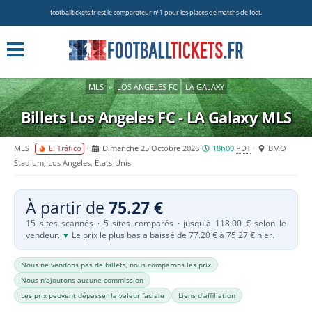
footballtickets.fr est le comparateur nº1 pour les places de matchs de foot.
MLS
»
LOS ANGELES FC
LA GALAXY
Billets Los Angeles FC - LA Galaxy
MLS
MLS
El Tráfico
Dimanche 25 Octobre 2026
18h00
PDT
BMO
Stadium, Los Angeles, États-Unis
À partir de
75.27 €
15 sites scannés · 5 sites comparés · jusqu'à 118.00 € selon le
vendeur.
Le prix le plus bas a baissé de 77.20 € à 75.27 € hier.
▼
Nous ne vendons pas de billets, nous comparons les prix
Nous n'ajoutons aucune commission
Les prix peuvent dépasser la valeur faciale
Liens d'affiliation