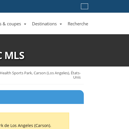
s & coupes
Destinations
Recherche
Liste des clubs et équipes
Liste des ligues et coupes
Toutes les destinations
C
MLS
 Health Sports Park, Carson (Los Angeles), États-
Unis
rk de Los Angeles (Carson).