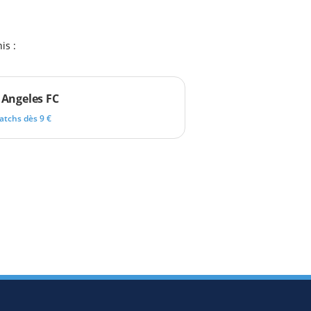
is :
 Angeles FC
atchs dès 9 €