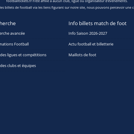
footballtickets.fr n'est affilié à aucun club, ligue ou organisateur d'événements.
s billets de football via les liens figurant sur notre site, nous pouvons percevoir une c
herche
Info billets match de foot
erche avancée
Info Saison 2026-2027
nations Football
Actu football et billetterie
 des ligues et compétitions
Maillots de foot
 des clubs et équipes