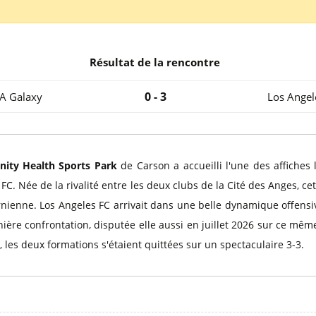
l
Billets Coupe d’Asie 2027
Billets Euro 2028
Billets Copa América
Résultat de la rencontre
0 - 3
A Galaxy
Los Angel
nity Health Sports Park
de Carson a accueilli l'une des affiches
FC. Née de la rivalité entre les deux clubs de la Cité des Anges, ce
rnienne. Los Angeles FC arrivait dans une belle dynamique offensiv
ère confrontation, disputée elle aussi en juillet 2026 sur ce même 
les deux formations s'étaient quittées sur un spectaculaire 3-3.