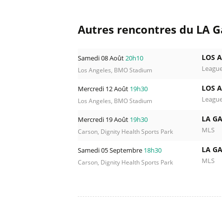
Autres rencontres du LA G
LOS A
Samedi 08 Août
20h10
Leagu
Los Angeles, BMO Stadium
LOS A
Mercredi 12 Août
19h30
Leagu
Los Angeles, BMO Stadium
LA G
Mercredi 19 Août
19h30
MLS
Carson, Dignity Health Sports Park
LA G
Samedi 05 Septembre
18h30
MLS
Carson, Dignity Health Sports Park