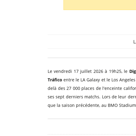
Billets Primeira Liga Portuga
Séville
Billets Eredivisie Pays-Bas
Munich
Billets Pro League Belgique
Billets Saudi Pro League
L
Le vendredi 17 juillet 2026 à 19h25, le
Dig
Tráfico
entre le LA Galaxy et le Los Angeles 
delà des 27 000 places de l'enceinte califo
ses sept derniers matchs. Lors de leur derni
que la saison précédente, au BMO Stadium, 