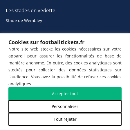
Les stades en vedette
Stade de Wembley
Cookies sur footballtickets.fr
Notre site web stocke les cookies nécessaires sur votre
appareil pour assurer les fonctionnalités de base de
manière anonyme. En outre, des cookies analytiques sont
stockés pour collecter des données statistiques sur
ETTS 365 SL, Rambla de Catalunya 38, 8, 1, 08007 Barcelone, Espagne |
l'audience. Vous avez la possibilité de refuser ces cookies
CIF : ES-B43945534
analytiques.
Partenaires de l'
US Changé 53 💙
et de l'
US Bretons de Paris 🤍
Accepter tout
Personnaliser
𝕏
Tout rejeter