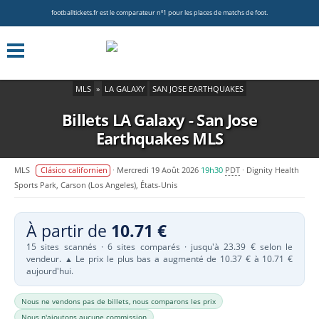
footballtickets.fr est le comparateur nº1 pour les places de matchs de foot.
MLS
»
LA GALAXY
SAN JOSE EARTHQUAKES
Billets LA Galaxy - San Jose
Earthquakes
MLS
MLS
Clásico californien
Mercredi 19 Août 2026
19h30
PDT
Dignity Health
Sports Park, Carson (Los Angeles), États-Unis
À partir de
10.71 €
15 sites scannés · 6 sites comparés · jusqu'à 23.39 € selon le
vendeur.
Le prix le plus bas a augmenté de 10.37 € à 10.71 €
▲
aujourd'hui.
Nous ne vendons pas de billets, nous comparons les prix
Nous n'ajoutons aucune commission