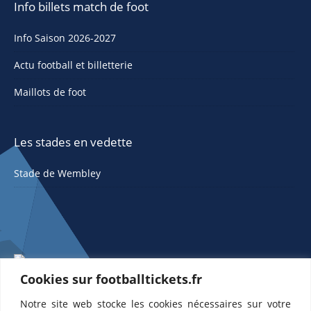
Info billets match de foot
Info Saison 2026-2027
Actu football et billetterie
Maillots de foot
Les stades en vedette
Stade de Wembley
Cookies sur footballtickets.fr
Notre site web stocke les cookies nécessaires sur votre
ETTS 365 SL, Rambla de Catalunya 38, 8, 1, 08007 Barcelone, Espagne |