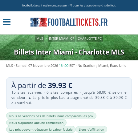
footballtickets.fr est le comparateur nº1 pour les places de matchs de foot.
MLS
»
INTER MIAMI CF
CHARLOTTE FC
Billets Inter Miami - Charlotte
MLS
MLS
Samedi 07 Novembre 2026
16h00
EST
Nu Stadium, Miami, États-Unis
À partir de
39.93 €
15 sites scannés · 6 sites comparés · jusqu'à 68.00 € selon le
vendeur.
Le prix le plus bas a augmenté de 39.88 € à 39.93 €
▲
aujourd'hui.
Nous ne vendons pas de billets, nous comparons les prix
Nous n'ajoutons aucune commission
Les prix peuvent dépasser la valeur faciale
Liens d'affiliation