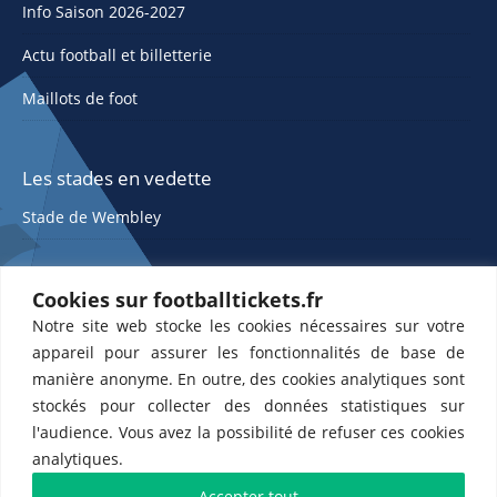
Info Saison 2026-2027
Actu football et billetterie
Maillots de foot
Les stades en vedette
Stade de Wembley
Cookies sur footballtickets.fr
Notre site web stocke les cookies nécessaires sur votre
appareil pour assurer les fonctionnalités de base de
manière anonyme. En outre, des cookies analytiques sont
stockés pour collecter des données statistiques sur
ETTS 365 SL, Rambla de Catalunya 38, 8, 1, 08007 Barcelone, Espagne |
l'audience. Vous avez la possibilité de refuser ces cookies
CIF : ES-B43945534
analytiques.
Partenaires de l'
US Changé 53 💙
et de l'
US Bretons de Paris 🤍
Accepter tout