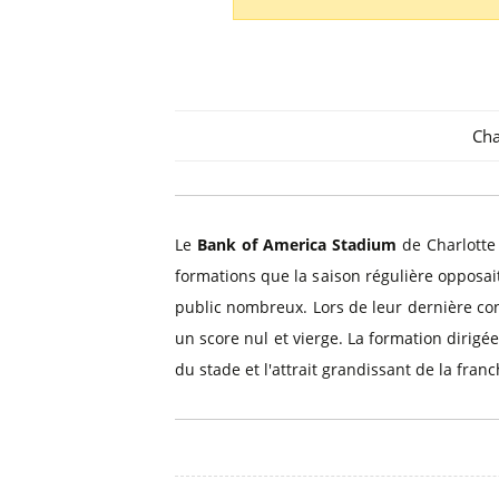
Billets Primeira Liga Portuga
Séville
Billets Eredivisie Pays-Bas
Munich
Billets Pro League Belgique
Billets Saudi Pro League
Cha
Le
Bank of America Stadium
de Charlotte 
formations que la saison régulière opposai
public nombreux. Lors de leur dernière conf
un score nul et vierge. La formation dirigé
du stade et l'attrait grandissant de la fra