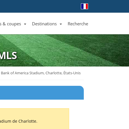
s & coupes
Destinations
Recherche
Liste des clubs et équipes
Liste des ligues et coupes
Toutes les destinations
MLS
Bank of America Stadium, Charlotte, États-Unis
adium de Charlotte.