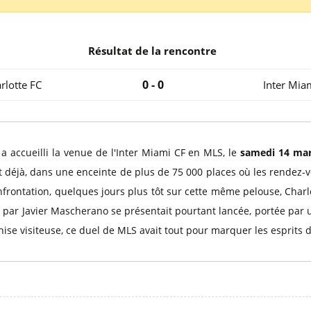
l
Billets Coupe d’Asie 2027
Billets Euro 2028
Billets Copa América
Résultat de la rencontre
0 - 0
rlotte FC
Inter Mia
a accueilli la venue de l'Inter Miami CF en MLS, le
samedi 14 mar
t déjà, dans une enceinte de plus de 75 000 places où les rendez-v
rontation, quelques jours plus tôt sur cette même pelouse, Charlott
e par Javier Mascherano se présentait pourtant lancée, portée par u
nchise visiteuse, ce duel de MLS avait tout pour marquer les esprits