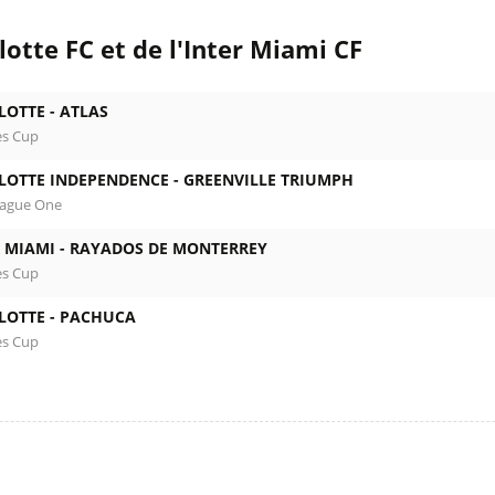
otte FC et de l'Inter Miami CF
LOTTE -
ATLAS
es Cup
LOTTE INDEPENDENCE -
GREENVILLE TRIUMPH
eague One
 MIAMI -
RAYADOS DE MONTERREY
es Cup
LOTTE -
PACHUCA
es Cup
l