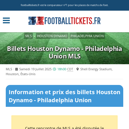
footballtickets.fr est le comparateur nº1 pour les places de matchs de foot.
MLS
»
HOUSTON DYNAMO
PHILADELPHIA UNION
Billets Houston Dynamo - Philadelphia
Union
MLS
MLS
Samedi 19 Juillet 2025
18h00
CDT
Shell Energy Stadium,
Houston, États-Unis
Information et prix des billets Houston
Dynamo - Philadelphia Union
Cette rencontre de MLS a été disputée le