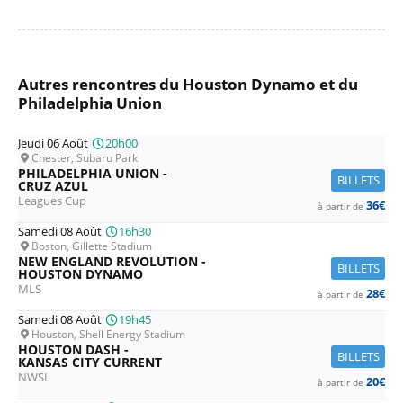
Autres rencontres du Houston Dynamo et du
Philadelphia Union
Jeudi 06 Août
20h00
Chester, Subaru Park
PHILADELPHIA UNION -
BILLETS
CRUZ AZUL
Leagues Cup
36€
à partir de
Samedi 08 Août
16h30
Boston, Gillette Stadium
NEW ENGLAND REVOLUTION -
BILLETS
HOUSTON DYNAMO
MLS
28€
à partir de
Samedi 08 Août
19h45
Houston, Shell Energy Stadium
HOUSTON DASH -
BILLETS
KANSAS CITY CURRENT
NWSL
20€
à partir de