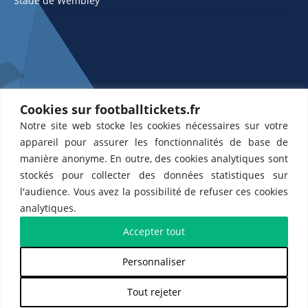
Stade de Wembley
Cookies sur footballtickets.fr
Notre site web stocke les cookies nécessaires sur votre
ETTS 365 SL, Rambla de Catalunya 38, 8, 1, 08007 Barcelone, Espagne |
appareil pour assurer les fonctionnalités de base de
CIF : ES-B43945534
manière anonyme. En outre, des cookies analytiques sont
Partenaires de l'
US Changé 53 💙
et de l'
US Bretons de Paris 🤍
stockés pour collecter des données statistiques sur
l'audience. Vous avez la possibilité de refuser ces cookies
analytiques.
Accepter tout
Personnaliser
𝕏
Tout rejeter