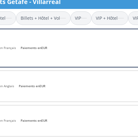
ts Getafe - Villarreal
l
Billets Coupe d’Asie 2027
Billets Euro 2028
tel
Billets + Hôtel + Vol
VIP
VIP + Hôtel
VI
Billets Copa América
 en Français
Paiements en
EUR
en Anglais
Paiements en
EUR
en Français
Paiements en
EUR