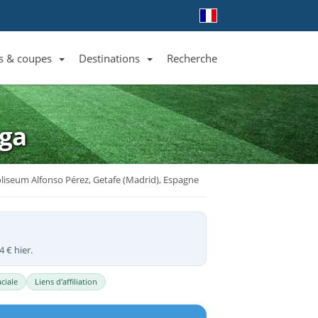
s & coupes
Destinations
Recherche
Liste des clubs et équipes
Liste des ligues et coupes
Toutes les destinations
iga
liseum Alfonso Pérez, Getafe (Madrid), Espagne
 € hier.
ciale
Liens d'affiliation