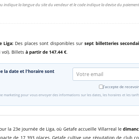
u indique la langue du site du vendeur et le code indique la devise du paiement.
e Liga:
Des places sont disponibles sur
sept billetteries seconda
 vol). Billets
à partir de 147.44 €
.
e la date et l'horaire sont
J'accepte de recevoir
e marketing pour vous envoyer des informations sur les dates, les horaires et les tari
ur la 23e journée de Liga, où Getafe accueille Villarreal le
dimanch
acte de 17 393 places, Getafe cultive une réputation de club cor