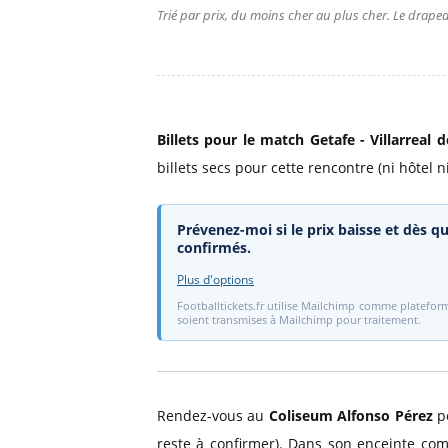
Trié par prix, du moins cher au plus cher. Le drapea
Billets pour le match Getafe - Villarreal d
billets secs pour cette rencontre (ni hôtel ni
Prévenez-moi si le prix baisse et dès qu
confirmés.
Plus d'options
Footballtickets.fr utilise Mailchimp comme plateform
soient transmises à Mailchimp pour traitement.
Rendez-vous au
Coliseum Alfonso Pérez
po
reste à confirmer). Dans son enceinte comp