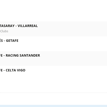
TASARAY -
VILLARREAL
 Clubs
ÉS -
GETAFE
E -
RACING SANTANDER
E -
CELTA VIGO