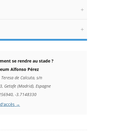
ent se rendre au stade ?
seum Alfonso Pérez
 Teresa de Calcuta, s/n
, Getafe (Madrid), Espagne
256940, -3.7148330
 d'accès →