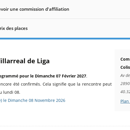
voir une commission d'affiliation
rix des places
illarreal de Liga
Comm
Coli
Av de
ogrammé pour le Dimanche 07 Février 2027
.
28903
encore été confirmés. Cela signifie que la rencontre peut
40.3
u lundi 08.
née) le Dimanche 08 Novembre 2026
Plan