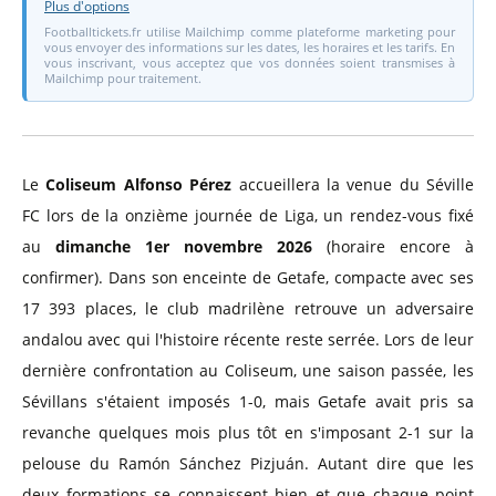
Plus d'options
Footballtickets.fr utilise Mailchimp comme plateforme marketing pour
vous envoyer des informations sur les dates, les horaires et les tarifs. En
vous inscrivant, vous acceptez que vos données soient transmises à
Mailchimp pour traitement.
Le
Coliseum Alfonso Pérez
accueillera la venue du Séville
FC lors de la onzième journée de Liga, un rendez-vous fixé
au
dimanche 1er novembre 2026
(horaire encore à
confirmer). Dans son enceinte de Getafe, compacte avec ses
17 393 places, le club madrilène retrouve un adversaire
andalou avec qui l'histoire récente reste serrée. Lors de leur
dernière confrontation au Coliseum, une saison passée, les
Sévillans s'étaient imposés 1-0, mais Getafe avait pris sa
revanche quelques mois plus tôt en s'imposant 2-1 sur la
pelouse du Ramón Sánchez Pizjuán. Autant dire que les
deux formations se connaissent bien et que chaque point