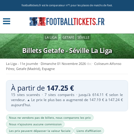
footballtickets.fr est le comparateur nº1 pour les places de matchs de foot.
LA LIGA
»
GETAFE
SÉVILLE
Billets Getafe - Séville
La Liga
La Liga - 11e journée
Dimanche 01 Novembre 2026
tbc
Coliseum Alfonso
Pérez, Getafe (Madrid), Espagne
À partir de
147.25 €
15 sites scannés · 7 sites comparés · jusqu'à 614.11 € selon le
vendeur.
Le prix le plus bas a augmenté de 147.19 € à 147.24 €
▲
aujourd'hui.
Nous ne vendons pas de billets, nous comparons les prix
Nous n'ajoutons aucune commission
Les prix peuvent dépasser la valeur faciale
Liens d'affiliation