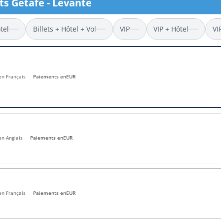
ets Getafe - Levante
l
Billets Coupe d’Asie 2027
Billets Euro 2028
tel
Billets + Hôtel + Vol
VIP
VIP + Hôtel
VI
Billets Copa América
 en Français
Paiements en
EUR
en Anglais
Paiements en
EUR
en Français
Paiements en
EUR