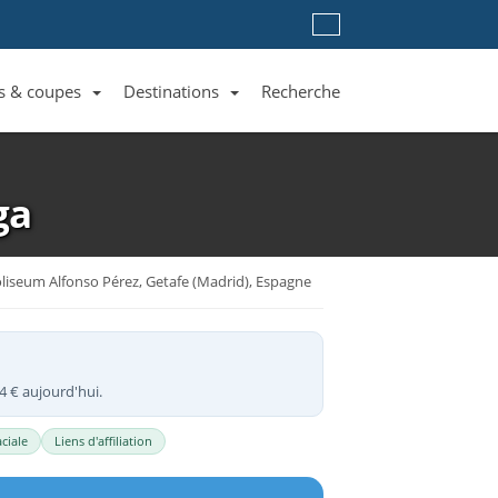
s & coupes
Destinations
Recherche
Liste des clubs et équipes
Liste des ligues et coupes
Toutes les destinations
ga
liseum Alfonso Pérez, Getafe (Madrid), Espagne
4 € aujourd'hui.
ciale
Liens d'affiliation