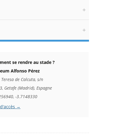
ent se rendre au stade ?
seum Alfonso Pérez
 Teresa de Calcuta, s/n
, Getafe (Madrid), Espagne
256940, -3.7148330
 d'accès →