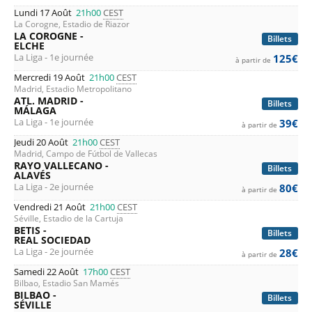
Lundi 17 Août
21h00
CEST
La Corogne, Estadio de Riazor
LA COROGNE -
Billets
ELCHE
La Liga - 1e journée
125€
à partir de
Mercredi 19 Août
21h00
CEST
Madrid, Estadio Metropolitano
ATL. MADRID -
Billets
MÁLAGA
La Liga - 1e journée
39€
à partir de
Jeudi 20 Août
21h00
CEST
Madrid, Campo de Fútbol de Vallecas
RAYO VALLECANO -
Billets
ALAVÉS
La Liga - 2e journée
80€
à partir de
Vendredi 21 Août
21h00
CEST
Séville, Estadio de la Cartuja
BETIS -
Billets
REAL SOCIEDAD
La Liga - 2e journée
28€
à partir de
Samedi 22 Août
17h00
CEST
Bilbao, Estadio San Mamés
BILBAO -
Billets
SÉVILLE