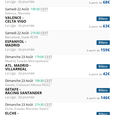
La Liga - 2e journée
68€
à partir de
Samedi 22 Août
19h30
CEST
Valence, Mestalla
VALENCE -
Billets
CELTA VIGO
La Liga - 2e journée
63€
à partir de
Samedi 22 Août
21h30
CEST
Barcelone, Stade RCDE
ESPANYOL -
Billets
MADRID
La Liga - 2e journée
159€
à partir de
Dimanche 23 Août
17h00
CEST
Madrid, Estadio Metropolitano
ATL. MADRID -
Billets
VILLARREAL
La Liga - 2e journée
42€
à partir de
Dimanche 23 Août
19h30
CEST
Getafe, Coliseum Alfonso Pérez
GETAFE -
Billets
RACING SANTANDER
La Liga - 2e journée
146€
à partir de
Dimanche 23 Août
21h30
CEST
Elche, Estadio Martínez Valero
ELCHE -
Billets