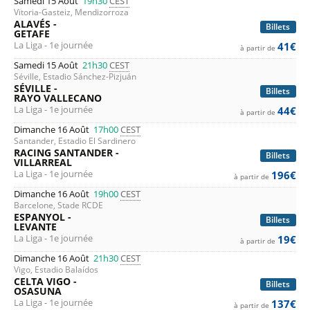
Samedi 15 Août
19h30
CEST
Vitoria-Gasteiz, Mendizorroza
ALAVÉS -
Billets
GETAFE
La Liga - 1e journée
41€
à partir de
Samedi 15 Août
21h30
CEST
Séville, Estadio Sánchez-Pizjuán
SÉVILLE -
Billets
RAYO VALLECANO
La Liga - 1e journée
44€
à partir de
Dimanche 16 Août
17h00
CEST
Santander, Estadio El Sardinero
RACING SANTANDER -
Billets
VILLARREAL
La Liga - 1e journée
196€
à partir de
Dimanche 16 Août
19h00
CEST
Barcelone, Stade RCDE
ESPANYOL -
Billets
LEVANTE
La Liga - 1e journée
19€
à partir de
Dimanche 16 Août
21h30
CEST
Vigo, Estadio Balaídos
CELTA VIGO -
Billets
OSASUNA
La Liga - 1e journée
137€
à partir de