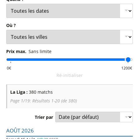
Où ?
Prix max.
Sans limite
Ré-initialiser
La Liga :
380 matchs
Page 1/19: Résultats 1-20 (de 380)
Trier par
Liste des prochains matchs : La Liga. Colonne 1 : date, ho
AOÛT 2026