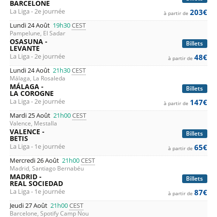
BARCELONE
La Liga - 2e journée
203€
à partir de
Lundi 24 Août
19h30
CEST
Pampelune, El Sadar
OSASUNA -
Billets
LEVANTE
La Liga - 2e journée
48€
à partir de
Lundi 24 Août
21h30
CEST
Málaga, La Rosaleda
MÁLAGA -
Billets
LA COROGNE
La Liga - 2e journée
147€
à partir de
Mardi 25 Août
21h00
CEST
Valence, Mestalla
VALENCE -
Billets
BETIS
La Liga - 1e journée
65€
à partir de
Mercredi 26 Août
21h00
CEST
Madrid, Santiago Bernabéu
MADRID -
Billets
REAL SOCIEDAD
La Liga - 1e journée
87€
à partir de
Jeudi 27 Août
21h00
CEST
Barcelone, Spotify Camp Nou