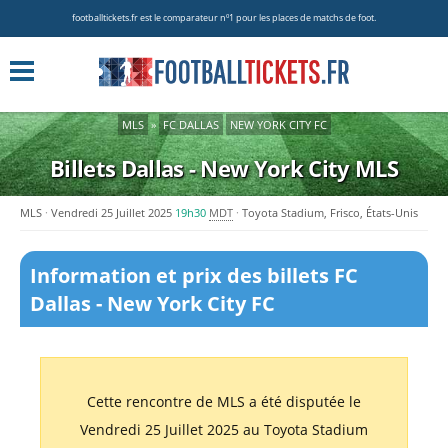
footballtickets.fr est le comparateur nº1 pour les places de matchs de foot.
MLS
»
FC DALLAS
NEW YORK CITY FC
Billets Dallas - New York City
MLS
MLS
Vendredi 25 Juillet 2025
19h30
MDT
Toyota Stadium, Frisco, États-Unis
Information et prix des billets FC
Dallas - New York City FC
Cette rencontre de MLS a été disputée le
Vendredi 25 Juillet 2025 au Toyota Stadium