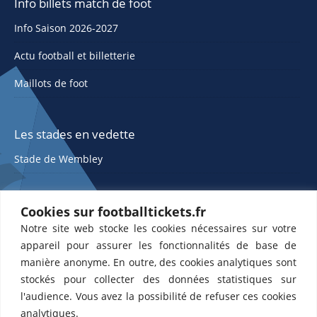
Info billets match de foot
Info Saison 2026-2027
Actu football et billetterie
Maillots de foot
Les stades en vedette
Stade de Wembley
Cookies sur footballtickets.fr
Notre site web stocke les cookies nécessaires sur votre
appareil pour assurer les fonctionnalités de base de
manière anonyme. En outre, des cookies analytiques sont
stockés pour collecter des données statistiques sur
ETTS 365 SL, Rambla de Catalunya 38, 8, 1, 08007 Barcelone, Espagne |
l'audience. Vous avez la possibilité de refuser ces cookies
CIF : ES-B43945534
analytiques.