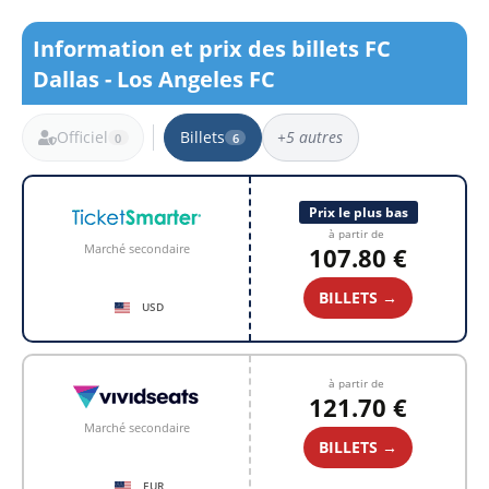
Information et prix des billets FC
Dallas - Los Angeles FC
Officiel
Billets
+5 autres
0
6
6 résultats
Prix le plus bas
à partir de
Marché secondaire
107.80 €
BILLETS →
USD
à partir de
121.70 €
Marché secondaire
BILLETS →
EUR