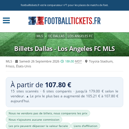
footballtickets.fr est le comparateur nº1 pour les places de matchs de foot.
MLS
»
FC DALLAS
LOS ANGELES FC
Billets Dallas - Los Angeles FC
MLS
MLS
Samedi 26 Septembre 2026
18h30
MDT
Toyota Stadium,
Frisco, États-Unis
À partir de
107.80 €
15 sites scannés · 6 sites comparés · jusqu'à 179.00 € selon le
vendeur.
Le prix le plus bas a augmenté de 105.21 € à 107.80 €
▲
aujourd'hui.
Nous ne vendons pas de billets, nous comparons les prix
Nous n'ajoutons aucune commission
Les prix peuvent dépasser la valeur faciale
Liens d'affiliation