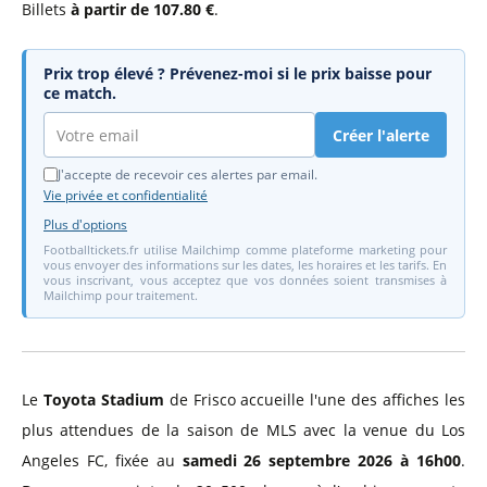
Billets
à partir de 107.80 €
.
Prix trop élevé ? Prévenez-moi si le prix baisse pour
ce match.
Créer l'alerte
J'accepte de recevoir ces alertes par email.
Vie privée et confidentialité
Plus d'options
Footballtickets.fr utilise Mailchimp comme plateforme marketing pour
vous envoyer des informations sur les dates, les horaires et les tarifs. En
vous inscrivant, vous acceptez que vos données soient transmises à
Mailchimp pour traitement.
Le
Toyota Stadium
de Frisco accueille l'une des affiches les
plus attendues de la saison de MLS avec la venue du Los
Angeles FC, fixée au
samedi 26 septembre 2026 à 16h00
.