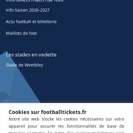
Info Saison 2026-2027
Actu football et billetterie
Maillots de foot
Les stades en vedette
Stade de Wembley
Cookies sur footballtickets.fr
Notre site web stocke les cookies nécessaires sur votre
ETTS 365 SL, Rambla de Catalunya 38, 8, 1, 08007 Barcelone, Espagne |
appareil pour assurer les fonctionnalités de base de
CIF : ES-B43945534