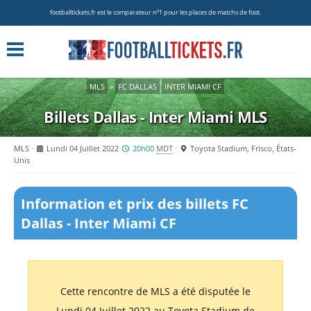
footballtickets.fr est le comparateur nº1 pour les places de matchs de foot.
MLS
»
FC DALLAS
INTER MIAMI CF
Billets Dallas - Inter Miami
MLS
MLS
Lundi 04 Juillet 2022
20h00
MDT
Toyota Stadium, Frisco, États-
Unis
Information et prix des billets FC
Dallas - Inter Miami CF
Cette rencontre de MLS a été disputée le
Lundi 04 Juillet 2022 au Toyota Stadium de