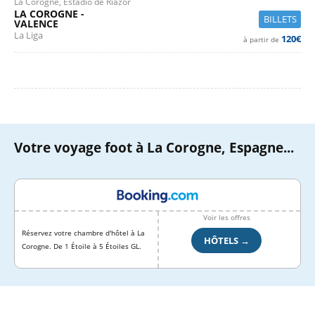
La Corogne, Estadio de Riazor
LA COROGNE -
BILLETS
VALENCE
La Liga
120€
à partir de
Votre voyage foot à La Corogne, Espagne...
Voir les offres
Réservez votre chambre d'hôtel à La
HÔTELS →
Corogne. De 1 Étoile à 5 Étoiles GL.