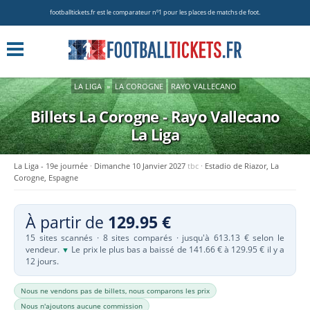
footballtickets.fr est le comparateur nº1 pour les places de matchs de foot.
LA LIGA
»
LA COROGNE
RAYO VALLECANO
Billets La Corogne - Rayo Vallecano
La Liga
La Liga - 19e journée
Dimanche 10 Janvier 2027
tbc
Estadio de Riazor, La
Corogne, Espagne
À partir de
129.95 €
15 sites scannés · 8 sites comparés · jusqu'à 613.13 € selon le
vendeur.
Le prix le plus bas a baissé de 141.66 € à 129.95 € il y a
▼
12 jours.
Nous ne vendons pas de billets, nous comparons les prix
Nous n'ajoutons aucune commission