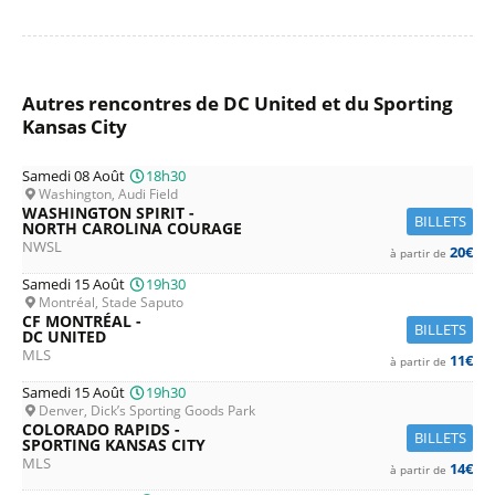
Autres rencontres de DC United et du Sporting
Kansas City
Samedi 08 Août
18h30
Washington, Audi Field
WASHINGTON SPIRIT -
BILLETS
NORTH CAROLINA COURAGE
NWSL
20€
à partir de
Samedi 15 Août
19h30
Montréal, Stade Saputo
CF MONTRÉAL -
BILLETS
DC UNITED
MLS
11€
à partir de
Samedi 15 Août
19h30
Denver, Dick’s Sporting Goods Park
COLORADO RAPIDS -
BILLETS
SPORTING KANSAS CITY
MLS
14€
à partir de