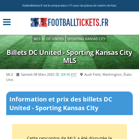
footballtickets.fr est le comparateur nº1 pour les places de matchs de foot.
MLS
»
DC UNITED
SPORTING KANSAS CITY
Billets DC United - Sporting Kansas City
MLS
MLS
Samedi 08 Mars 2025
20h30
EST
Audi Field, Washington, États-
Unis
Information et prix des billets DC
United - Sporting Kansas City
Cette rencontre de MLS a été disputée le