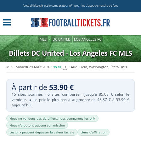
footballtickets.fr est le comparateur nº1 pour les places de matchs de foot.
MLS
»
DC UNITED
LOS ANGELES FC
Billets DC United - Los Angeles FC
MLS
MLS
Samedi 29 Août 2026
19h30
EDT
Audi Field, Washington, États-Unis
À partir de
53.90 €
15 sites scannés · 6 sites comparés · jusqu'à 85.08 € selon le
vendeur.
Le prix le plus bas a augmenté de 48.87 € à 53.90 €
▲
aujourd'hui.
Nous ne vendons pas de billets, nous comparons les prix
Nous n'ajoutons aucune commission
Les prix peuvent dépasser la valeur faciale
Liens d'affiliation