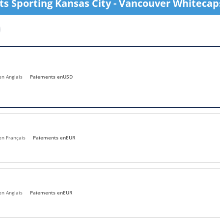
ets Sporting Kansas City - Vancouver Whitecap
l
Billets Coupe d’Asie 2027
Billets Euro 2028
Billets Copa América
en Anglais
Paiements en
USD
en Français
Paiements en
EUR
en Anglais
Paiements en
EUR