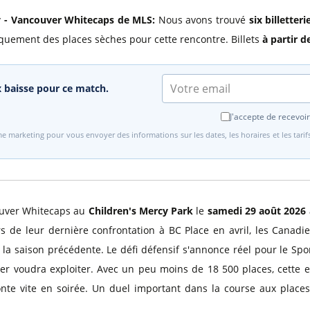
ty - Vancouver Whitecaps de MLS:
Nous avons trouvé
six billetter
quement des places sèches pour cette rencontre. Billets
à partir d
ix baisse pour ce match.
J'accepte de recevoir
e marketing pour vous envoyer des informations sur les dates, les horaires et les tari
couver Whitecaps au
Children's Mercy Park
le
samedi 29 août 2026
 de leur dernière confrontation à BC Place en avril, les Canadie
la saison précédente. Le défi défensif s'annonce réel pour le Spo
er voudra exploiter. Avec un peu moins de 18 500 places, cette e
nte vite en soirée. Un duel important dans la course aux places 