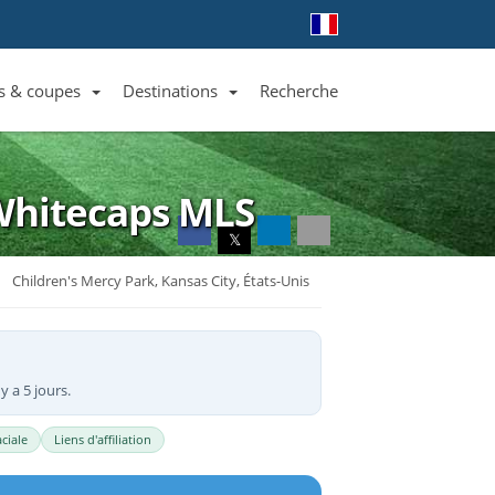
s & coupes
Destinations
Recherche
Liste des clubs et équipes
Liste des ligues et coupes
Toutes les destinations
 Whitecaps
MLS
𝕏
Children's Mercy Park, Kansas City, États-Unis
y a 5 jours.
ciale
Liens d'affiliation