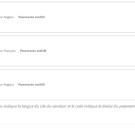
en Anglais
Paiements en
USD
en Français
Paiements en
EUR
en Anglais
Paiements en
USD
u indique la langue du site du vendeur et le code indique la devise du paiement.