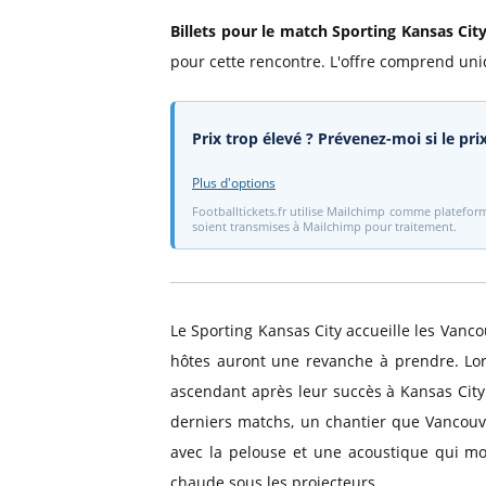
Billets pour le match Sporting Kansas Ci
pour cette rencontre. L'offre comprend uni
Prix trop élevé ? Prévenez-moi si le pr
Plus d'options
Footballtickets.fr utilise Mailchimp comme plateform
soient transmises à Mailchimp pour traitement.
Le Sporting Kansas City accueille les Van
hôtes auront une revanche à prendre. Lors
ascendant après leur succès à Kansas City 
derniers matchs, un chantier que Vancouv
avec la pelouse et une acoustique qui mo
chaude sous les projecteurs.