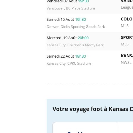
VANC
Vendredi 07 Août
19h30
Leagu
Vancouver, BC Place Stadium
COLO
Samedi 15 Août
19h30
MLS
Denver, Dick’s Sporting Goods Park
SPORT
Mercredi 19 Août
20h00
MLS
Kansas City, Children's Mercy Park
KANS
Samedi 22 Août
18h30
NWSL
Kansas City, CPKC Stadium
Votre voyage foot à Kansas Ci