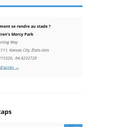
ent se rendre au stade ?
dren's Mercy Park
orting Way
111, Kansas City, États-Unis
215320, -94.8232720
 d'accès →
caps