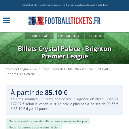
footballtickets.fr est le comparateur nº1 pour les places de matchs de foot.
PREMIER LEAGUE
»
CRYSTAL PALACE
BRIGHTON
Billets Crystal Palace - Brighton
Premier League
Premier League - 36e journée
Samedi 15 Mai 2027
tbc
Selhurst Park,
Londres, Angleterre
À partir de
85.10 €
15 sites scannés · 11 sites comparés · 1 agence officielle · jusqu'à
177.97 € selon le vendeur.
Le prix le plus bas a baissé de 90.56 €
▼
à 85.10 € il y a 11 jours.
Nous ne vendons pas de billets, nous comparons les prix
Nous n'ajoutons aucune commission