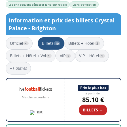
Les prix peuvent dépasser la valeur faciale
Liens d'affiliation
Information et prix des billets Crystal
Palace - Brighton
Officiel
Billets
Billets + Hôtel
4
10
2
Billets + Hôtel + Vol
VIP
VIP + Hôtel
1
2
1
+1 autres
10 résultats
Prix le plus bas
à partir de
Marché secondaire
85.10 €
BILLETS →
EUR