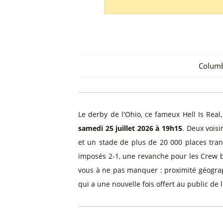
Billets Primeira Liga Portuga
Séville
Billets Eredivisie Pays-Bas
Munich
Billets Pro League Belgique
Billets Saudi Pro League
Colum
Le derby de l'Ohio, ce fameux Hell Is Rea
samedi 25 juillet 2026 à 19h15
. Deux vois
et un stade de plus de 20 000 places tran
imposés 2-1, une revanche pour les Crew ba
vous à ne pas manquer : proximité géograp
qui a une nouvelle fois offert au public de 