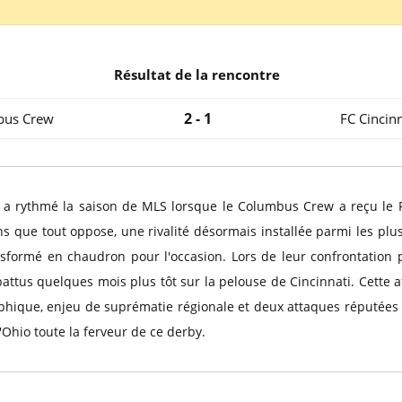
l
Billets Coupe d’Asie 2027
Billets Euro 2028
Billets Copa América
Résultat de la rencontre
2 - 1
bus Crew
FC Cincinn
l, a rythmé la saison de MLS lorsque le Columbus Crew a reçu le 
ins que tout oppose, une rivalité désormais installée parmi les p
sformé en chaudron pour l'occasion. Lors de leur confrontation 
ttus quelques mois plus tôt sur la pelouse de Cincinnati. Cette af
hique, enjeu de suprématie régionale et deux attaques réputées p
l'Ohio toute la ferveur de ce derby.