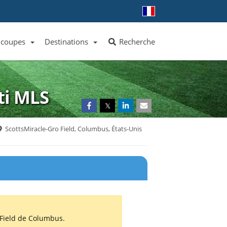
 coupes
Destinations
Recherche
Liste des clubs et équipes
Liste des ligues et coupes
Toutes les destinations
ti
MLS
𝕏
ScottsMiracle-Gro Field, Columbus, États-Unis
 Field de Columbus.