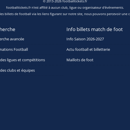
© 2013-2026 footballtickets.fr
footballtickets.fr n'est affilié à aucun club, ligue ou organisateur d'événements.
s billets de football via les liens figurant sur notre site, nous pouvons percevoir une c
herche
Info billets match de foot
erche avancée
Info Saison 2026-2027
nations Football
Actu football et billetterie
 des ligues et compétitions
Maillots de foot
 des clubs et équipes