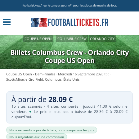
footballtickets.fr est le comparateur nº1 pour les places de matchs de foot.
COUPE US OPEN
»
COLUMBUS CREW
ORLANDO CITY
Billets Columbus Crew - Orlando City
Coupe US Open
Coupe US Open - Demi-finales
Mercredi 16 Septembre 2026
tbc
ScottsMiracle-Gro Field, Columbus, États-Unis
À partir de
28.09 €
15 sites scannés · 4 sites comparés · jusqu'à 41.00 € selon le
vendeur.
Le prix le plus bas a baissé de 28.36 € à 28.09 €
▼
aujourd'hui.
Nous ne vendons pas de billets, nous comparons les prix
Nous n'ajoutons aucune commission