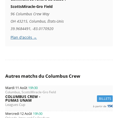
ScottsMiracle-Gro Field
96 Columbus Crew Way
OH 43215, Columbus, États-Unis
39.9684491, -83.0170920
Plan d'accès →
Autres matchs du Columbus Crew
Mardi 11 Août
19h30
Columbus, ScottsMiracle-Gro Field
COLUMBUS CREW -
BILLETS
PUMAS UNAM
Leagues Cup
15€
à partir de
Mercredi 12 Août
19h30
Orlando, Inter and Co Stadium