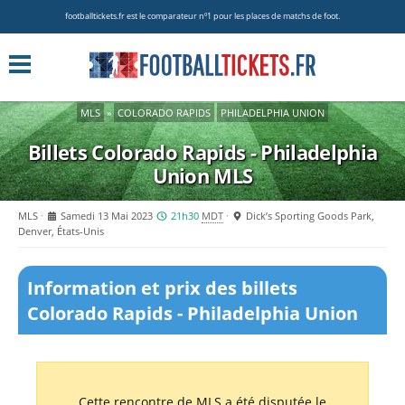
footballtickets.fr est le comparateur nº1 pour les places de matchs de foot.
MLS
»
COLORADO RAPIDS
PHILADELPHIA UNION
Billets Colorado Rapids - Philadelphia
Union
MLS
MLS
Samedi 13 Mai 2023
21h30
MDT
Dick’s Sporting Goods Park,
Denver, États-Unis
Information et prix des billets
Colorado Rapids - Philadelphia Union
Cette rencontre de MLS a été disputée le