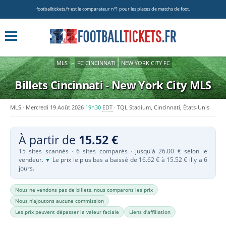
footballtickets.fr est le comparateur nº1 pour les places de matchs de foot.
MLS
»
FC CINCINNATI
NEW YORK CITY FC
Billets Cincinnati - New York City
MLS
MLS
Mercredi 19 Août 2026
19h30
EDT
TQL Stadium, Cincinnati, États-Unis
À partir de
15.52 €
15 sites scannés · 6 sites comparés · jusqu'à 26.00 € selon le
vendeur.
Le prix le plus bas a baissé de 16.62 € à 15.52 € il y a 6
▼
jours.
Nous ne vendons pas de billets, nous comparons les prix
Nous n'ajoutons aucune commission
Les prix peuvent dépasser la valeur faciale
Liens d'affiliation