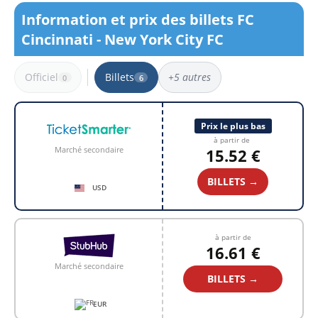
Information et prix des billets FC
Cincinnati - New York City FC
Officiel
Billets
+5 autres
0
6
6 résultats
Prix le plus bas
à partir de
Marché secondaire
15.52 €
BILLETS →
USD
à partir de
16.61 €
Marché secondaire
BILLETS →
EUR