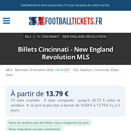
footballtickets.fr est le comparateur nº1 pour les places de matchs de foot.
MLS
»
FC CINCINNATI
NEW ENGLAND REVOLUTION
Billets Cincinnati - New England
Revolution
MLS
MLS
Mercredi 14 Octobre 2026
19h30
EDT
TQL Stadium, Cincinnati, États-
Unis
À partir de
13.79 €
15 sites scannés · 6 sites comparés · jusqu'à 26.73 € selon le
vendeur.
Le prix le plus bas a baissé de 16.84 € à 13.79 € il y a 5
▼
jours.
Nous ne vendons pas de billets, nous comparons les prix
Nous n'ajoutons aucune commission