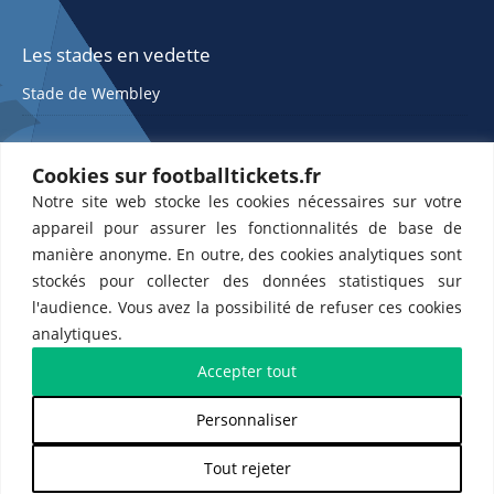
Les stades en vedette
Stade de Wembley
Cookies sur footballtickets.fr
Notre site web stocke les cookies nécessaires sur votre
appareil pour assurer les fonctionnalités de base de
manière anonyme. En outre, des cookies analytiques sont
stockés pour collecter des données statistiques sur
ETTS 365 SL, Rambla de Catalunya 38, 8, 1, 08007 Barcelone, Espagne |
l'audience. Vous avez la possibilité de refuser ces cookies
CIF : ES-B43945534
analytiques.
Partenaires de l'
US Changé 53 💙
et de l'
US Bretons de Paris 🤍
Accepter tout
Personnaliser
𝕏
Tout rejeter