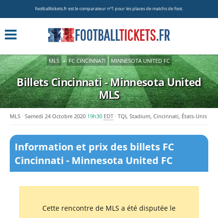
footballtickets.fr est le comparateur nº1 pour les places de matchs de foot.
MLS
»
FC CINCINNATI
MINNESOTA UNITED FC
Billets Cincinnati - Minnesota United
MLS
MLS
Samedi 24 Octobre 2020
19h30
EDT
TQL Stadium, Cincinnati, États-Unis
Information et prix des billets FC
Cincinnati - Minnesota United FC
Cette rencontre de MLS a été disputée le