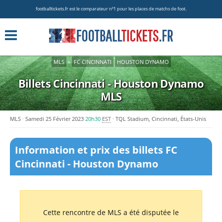
footballtickets.fr est le comparateur nº1 pour les places de matchs de foot.
MLS
»
FC CINCINNATI
HOUSTON DYNAMO
Billets Cincinnati - Houston Dynamo
MLS
MLS
Samedi 25 Février 2023
20h30
EST
TQL Stadium, Cincinnati, États-Unis
Information et prix des billets FC
Cincinnati - Houston Dynamo
Cette rencontre de MLS a été disputée le