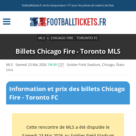
footballtickets.fr est le comparateur nº1 pour les places de matchs de foot.
MLS
»
CHICAGO FIRE
TORONTO FC
Billets Chicago Fire - Toronto
MLS
MLS
Samedi 23 Mai 2026
19h30
CDT
Soldier Field Stadium, Chicago, États-
Unis
Information et prix des billets Chicago
Fire - Toronto FC
Cette rencontre de MLS a été disputée le
Samedi 23 Mai 2026 au Soldier Field Stadium