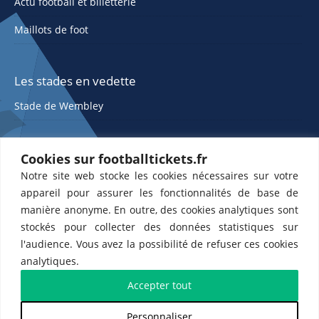
Actu football et billetterie
Maillots de foot
Les stades en vedette
Stade de Wembley
Cookies sur footballtickets.fr
Notre site web stocke les cookies nécessaires sur votre
appareil pour assurer les fonctionnalités de base de
manière anonyme. En outre, des cookies analytiques sont
stockés pour collecter des données statistiques sur
ETTS 365 SL, Rambla de Catalunya 38, 8, 1, 08007 Barcelone, Espagne |
l'audience. Vous avez la possibilité de refuser ces cookies
CIF : ES-B43945534
analytiques.
Partenaires de l'
US Changé 53 💙
et de l'
US Bretons de Paris 🤍
Accepter tout
Personnaliser