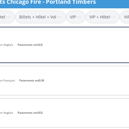
ets Chicago Fire - Portland Timbers
l
Billets Coupe d’Asie 2027
Billets Euro 2028
tel
Billets + Hôtel + Vol
VIP
VIP + Hôtel
VI
Billets Copa América
en Anglais
Paiements en
USD
en Français
Paiements en
EUR
en Anglais
Paiements en
USD