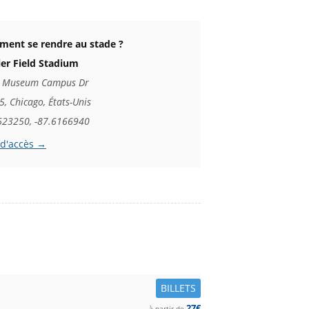
ent se rendre au stade ?
ier Field Stadium
 Museum Campus Dr
, Chicago, États-Unis
623250, -87.6166940
 d'accès →
BILLETS
27€
à partir de