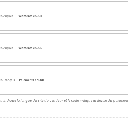
en Anglais
Paiements en
EUR
en Anglais
Paiements en
USD
en Français
Paiements en
EUR
u indique la langue du site du vendeur et le code indique la devise du paiement.