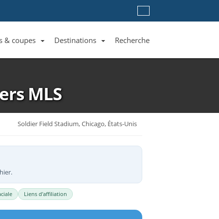
s & coupes
Destinations
Recherche
Liste des clubs et équipes
Liste des ligues et coupes
Toutes les destinations
bers
MLS
Soldier Field Stadium, Chicago, États-Unis
hier.
ciale
Liens d'affiliation