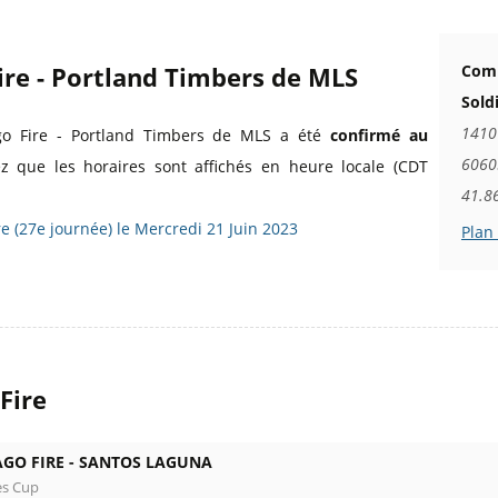
ire - Portland Timbers de MLS
Comm
Sold
1410
ago Fire - Portland Timbers de MLS a été
confirmé au
60605
ez que les horaires sont affichés en heure locale (CDT
41.8
e (27e journée) le Mercredi 21 Juin 2023
Plan
Fire
GO FIRE -
SANTOS LAGUNA
es Cup