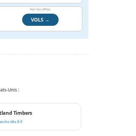
Voir les offres
VOLS →
ats-Unis :
tland Timbers
atchs dès 8 €