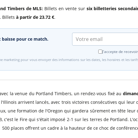
land Timbers de MLS:
Billets en vente sur
six billetteries secondai
 Billets
à partir de 23.72 €
.
ix baisse pour ce match.
J'accepte de recevoir
e marketing pour vous envoyer des informations sur les dates, les horaires et les tari
 avec la venue du Portland Timbers, un rendez-vous fixé au
dimanc
Illinois arrivent lancés, avec trois victoires consécutives qui leu
 eux, une formation de l'Oregon qui gardera sûrement en tête leur d
 c'est le Fire qui s'était imposé 2-1 sur les terres de Portland. L'
1 500 places offrent un cadre à la hauteur de ce choc de conférenc