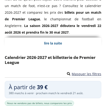
un match de foot, n'est-ce pas ? Consultez le calendrier
2026-2027 et comparez les prix des
billets pour un match
de Premier League
, le championnat de football en
Angleterre.
La saison 2026-2027 débutera le vendredi 22
août 2026 et prendra fin le 30 mai 2027
.
lire la suite
Premier League, Championnat d'Angleterre
Le
championnat d'Angleterre de football
a vu le jour en
Calendrier 2026-2027 et billetterie de Premier
League
1888 sous le nom de Football League. Il prendra ensuite le
nom de Premier League à partir de 1992 et sera même
Masquer les filtres
baptisée
Barclays Premier League
de 2004 à 2016 pour des
raisons de sponsoring. La Premier League est composée des
À partir de
39 €
20 meilleures équipes professionnelles d'Angleterre et du
380 matchs à venir · prochain match le vendredi 21 août.
Pays de Galles et se dispute sur 38 journées.
Nous ne vendons pas de billets, nous comparons les prix