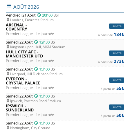
moindre mesure.
Liste des prochains matchs : Premier League. Colonne 1 : 
AOÛT 2026
Vendredi 21 Août
20h00
BST
Pour
Crystal Palace
,
Brentford
,
Fulham
,
Everton
,
Leeds
et
Londres, Emirates Stadium
Sunderland
ou les promus
Coventry
,
Ipsiwch
et
Hull
, la
ARSENAL -
Billets
COVENTRY
saison pourrait s'avérer être longue et difficile, sauf
Premier League - 1e journée
184€
à partir de
surprise. Mais des surprises, tout comme des émotions
Samedi 22 Août
12h30
BST
Kingston-upon-Hull, MKM Stadium
fortes, le championnat de Premier League n'est pas le
HULL CITY AFC -
Billets
MANCHESTER UTD
dernier à en donner, et tout va très vite au Royaume-Uni en
Premier League - 1e journée
273€
à partir de
football.
Samedi 22 Août
15h00
BST
Liverpool, Hill Dickinson Stadium
EVERTON -
Soyez-en sûrs, le
championnat de Premier League
sera
Billets
CRYSTAL PALACE
Premier League - 1e journée
riche en buts et en émotions. N’hésitez plus et achetez vos
55€
à partir de
billets Premier League en ligne pour assister à un match de
Samedi 22 Août
15h00
BST
Ipswich, Portman Road Stadium
football outre Manche dans des stades pleins à craquer et
IPSWICH -
Billets
SUNDERLAND
profitez des ambiances à couper le souffle des stades
Premier League - 1e journée
50€
à partir de
anglais. Pour cela, rien de plus simple: profitez de notre
Samedi 22 Août
15h00
BST
Nottingham, City Ground
comparateur avant d'acheter et profiter des
meilleurs tarifs