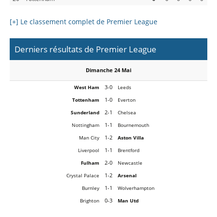
[+] Le classement complet de Premier League
Derniers résultats de Premier League
Dimanche 24 Mai
3-0
West Ham
Leeds
1-0
Tottenham
Everton
2-1
Sunderland
Chelsea
1-1
Nottingham
Bournemouth
1-2
Man City
Aston Villa
1-1
Liverpool
Brentford
2-0
Fulham
Newcastle
1-2
Crystal Palace
Arsenal
1-1
Burnley
Wolverhampton
0-3
Brighton
Man Utd