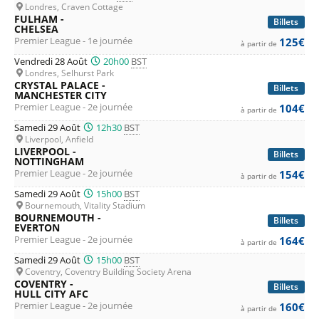
Londres, Craven Cottage
FULHAM -
Billets
CHELSEA
Premier League - 1e journée
125€
à partir de
Vendredi 28 Août
20h00
BST
Londres, Selhurst Park
CRYSTAL PALACE -
Billets
MANCHESTER CITY
Premier League - 2e journée
104€
à partir de
Samedi 29 Août
12h30
BST
Liverpool, Anfield
LIVERPOOL -
Billets
NOTTINGHAM
Premier League - 2e journée
154€
à partir de
Samedi 29 Août
15h00
BST
Bournemouth, Vitality Stadium
BOURNEMOUTH -
Billets
EVERTON
Premier League - 2e journée
164€
à partir de
Samedi 29 Août
15h00
BST
Coventry, Coventry Building Society Arena
COVENTRY -
Billets
HULL CITY AFC
Premier League - 2e journée
160€
à partir de