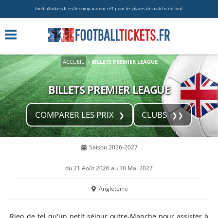
footballtickets.fr est le comparateur nº1 pour les places de matchs de foot.
ACCUEIL
»
BILLETS PREMIER LEAGUE
BILLETS PREMIER LEAGUE
COMPARER LES PRIX
CLUBS
Saison 2026-2027
du 21 Août 2026 au 30 Mai 2027
Angleterre
Rien de tel qu'un petit séjour outre-Manche pour assister à