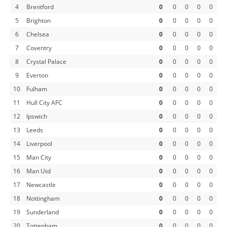
4
Brentford
0
0
0
0
0
5
Brighton
0
0
0
0
0
6
Chelsea
0
0
0
0
0
7
Coventry
0
0
0
0
0
8
Crystal Palace
0
0
0
0
0
9
Everton
0
0
0
0
0
10
Fulham
0
0
0
0
0
11
Hull City AFC
0
0
0
0
0
12
Ipswich
0
0
0
0
0
13
Leeds
0
0
0
0
0
14
Liverpool
0
0
0
0
0
15
Man City
0
0
0
0
0
16
Man Utd
0
0
0
0
0
17
Newcastle
0
0
0
0
0
18
Nottingham
0
0
0
0
0
19
Sunderland
0
0
0
0
0
20
Tottenham
0
0
0
0
0