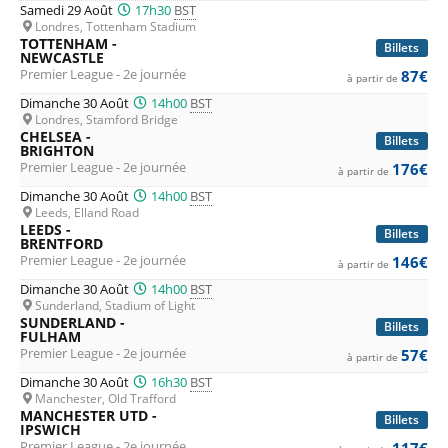
Samedi 29 Août
17h30
BST
Londres, Tottenham Stadium
TOTTENHAM -
Billets
NEWCASTLE
Premier League - 2e journée
87€
à partir de
Dimanche 30 Août
14h00
BST
Londres, Stamford Bridge
CHELSEA -
Billets
BRIGHTON
Premier League - 2e journée
176€
à partir de
Dimanche 30 Août
14h00
BST
Leeds, Elland Road
LEEDS -
Billets
BRENTFORD
Premier League - 2e journée
146€
à partir de
Dimanche 30 Août
14h00
BST
Sunderland, Stadium of Light
SUNDERLAND -
Billets
FULHAM
Premier League - 2e journée
57€
à partir de
Dimanche 30 Août
16h30
BST
Manchester, Old Trafford
MANCHESTER UTD -
Billets
IPSWICH
Premier League - 2e journée
117€