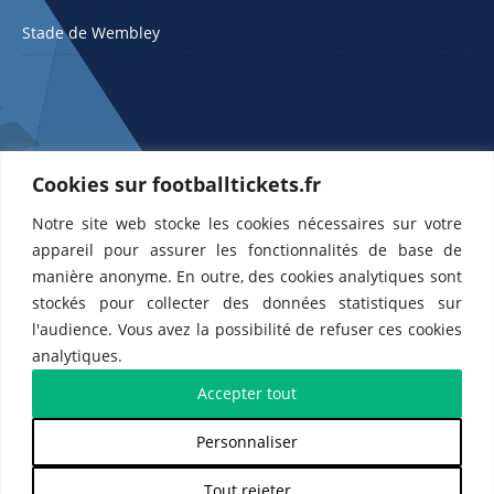
Stade de Wembley
Cookies sur footballtickets.fr
Notre site web stocke les cookies nécessaires sur votre
ETTS 365 SL, Rambla de Catalunya 38, 8, 1, 08007 Barcelone, Espagne |
appareil pour assurer les fonctionnalités de base de
CIF : ES-B43945534
manière anonyme. En outre, des cookies analytiques sont
Partenaires de l'
US Changé 53 💙
et de l'
US Bretons de Paris 🤍
stockés pour collecter des données statistiques sur
l'audience. Vous avez la possibilité de refuser ces cookies
analytiques.
Accepter tout
Personnaliser
𝕏
Tout rejeter