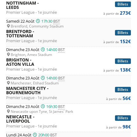
NOTTINGHAM -
Billets
pour les billets de Premier League
LEEDS
, championnat de
Premier League - 1e journée
273€
à partir de
première division de football en Angleterre.
Samedi 22 Août
17h30
BST
Brentford, Community Stadium
BRENTFORD -
Billets
TOTTENHAM
Premier League - 1e journée
152€
à partir de
Dimanche 23 Août
14h00
BST
Brighton, Amex Stadium
BRIGHTON -
Billets
ASTON VILLA
Premier League - 1e journée
138€
à partir de
Dimanche 23 Août
14h00
BST
Manchester, Etihad Stadium
MANCHESTER CITY -
Billets
BOURNEMOUTH
Premier League - 1e journée
56€
à partir de
Dimanche 23 Août
16h30
BST
Newcastle upon Tyne, St James' Park
NEWCASTLE -
Billets
LIVERPOOL
Premier League - 1e journée
98€
à partir de
Lundi 24 Août
20h00
BST