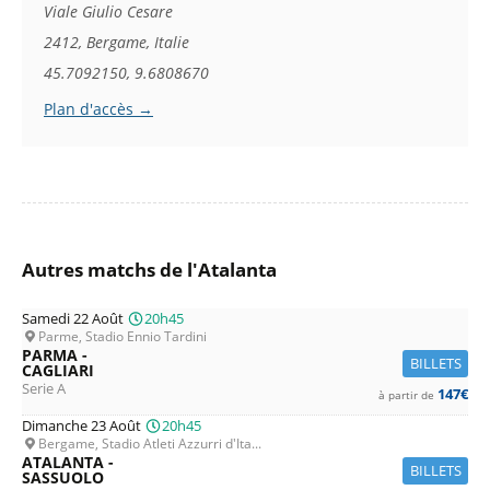
Viale Giulio Cesare
2412, Bergame, Italie
45.7092150, 9.6808670
Plan d'accès →
Autres matchs de l'Atalanta
Samedi 22 Août
20h45
Parme, Stadio Ennio Tardini
PARMA -
BILLETS
CAGLIARI
Serie A
147€
à partir de
Dimanche 23 Août
20h45
Bergame, Stadio Atleti Azzurri d'Ita...
ATALANTA -
BILLETS
SASSUOLO