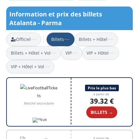
Information et prix des billets
Atalanta - Parma
Officiel
Billets
Billets + Hôtel
Billets + Hôtel + Vol
VIP
VIP + Hôtel
VIP + Hôtel + Vol
Prix le plus bas
à partir de
39.32 €
Marché secondaire
BILLETS →
EUR
à partir de