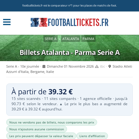
footballtickets.fr est le comparateur nº1 pour les places de matchs de foot.
SERIE A
»
ATALANTA
PARMA
Billets Atalanta - Parma
Serie A
Serie A - 10e journée
Dimanche 01 Novembre 2026
tbc
Stadio Atleti
Azzurri d'Italia, Bergame, Italie
À partir de
39.32 €
15 sites scannés · 11 sites comparés · 1 agence officielle · jusqu'à
90.73 € selon le vendeur.
Le prix le plus bas a augmenté de
▲
39.29 € à 39.32 € aujourd'hui.
Nous ne vendons pas de billets, nous comparons les prix
Nous n'ajoutons aucune commission
Les prix peuvent dépasser la valeur faciale
Liens d'affiliation