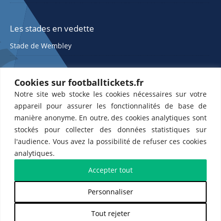
Les stades en vedette
Stade de Wembley
Cookies sur footballtickets.fr
Notre site web stocke les cookies nécessaires sur votre
appareil pour assurer les fonctionnalités de base de
manière anonyme. En outre, des cookies analytiques sont
stockés pour collecter des données statistiques sur
ETTS 365 SL, Rambla de Catalunya 38, 8, 1, 08007 Barcelone, Espagne |
l'audience. Vous avez la possibilité de refuser ces cookies
CIF : ES-B43945534
analytiques.
Partenaires de l'
US Changé 53 💙
et de l'
US Bretons de Paris 🤍
Accepter tout
Personnaliser
𝕏
Tout rejeter