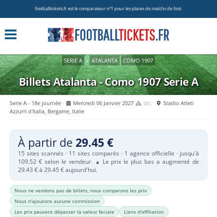
footballtickets.fr est le comparateur nº1 pour les places de matchs de foot.
SERIE A
»
ATALANTA
COMO 1907
Billets Atalanta - Como 1907
Serie A
Serie A - 18e journée
Mercredi 06 Janvier 2027
tbc
Stadio Atleti
Azzurri d'Italia, Bergame, Italie
À partir de
29.45 €
15 sites scannés · 11 sites comparés · 1 agence officielle · jusqu'à
109.52 € selon le vendeur.
Le prix le plus bas a augmenté de
▲
29.43 € à 29.45 € aujourd'hui.
Nous ne vendons pas de billets, nous comparons les prix
Nous n'ajoutons aucune commission
Les prix peuvent dépasser la valeur faciale
Liens d'affiliation