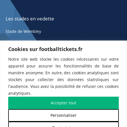
Les stades en vedette
Stade de Wembley
Cookies sur footballtickets.fr
Notre site web stocke les cookies nécessaires sur votre
appareil pour assurer les fonctionnalités de base de
manière anonyme. En outre, des cookies analytiques sont
stockés pour collecter des données statistiques sur
ETTS 365 SL, Rambla de Catalunya 38, 8, 1, 08007 Barcelone, Espagne |
l'audience. Vous avez la possibilité de refuser ces cookies
CIF : ES-B43945534
analytiques.
Partenaires de l'
US Changé 53 💙
et de l'
US Bretons de Paris 🤍
Accepter tout
Personnaliser
𝕏