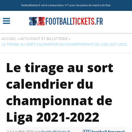
footballtickets.fr est le comparateur nº1 pour les places de matchs de foot.
ACCUEIL
»
ACTU FOOT ET BILLETTERIE
»
LE TIRAGE AU SORT CALENDRIER DU CHAMPIONNAT DE LIGA 2021-2022
Le tirage au sort
calendrier du
championnat de
Liga 2021-2022
Le 1 juillet 2021 par
footballtickets.fr
🇪🇸 Football Espagnol