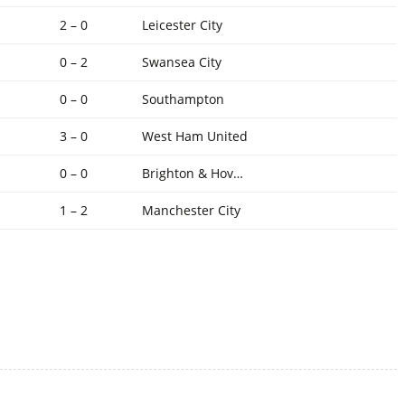
2 – 0
Leicester City
0 – 2
Swansea City
0 – 0
Southampton
3 – 0
West Ham United
0 – 0
Brighton & Hov…
1 – 2
Manchester City