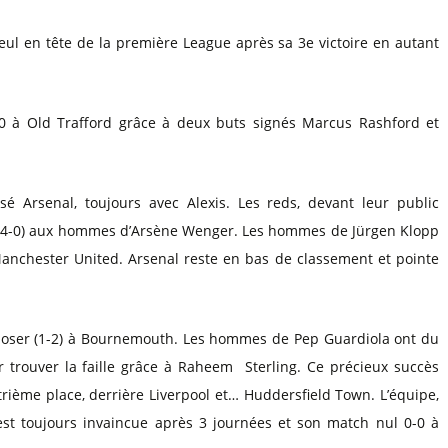
l
Billets Coupe d’Asie 2027
Billets Euro 2028
eul en tête de la première League après sa 3e victoire en autant
Billets Copa América
2-0 à Old Trafford grâce à deux buts signés Marcus Rashford et
sé Arsenal, toujours avec Alexis. Les reds, devant leur public
ion (4-0) aux hommes d’Arsène Wenger. Les hommes de Jürgen Klopp
 Manchester United. Arsenal reste en bas de classement et pointe
imposer (1-2) à Bournemouth. Les hommes de Pep Guardiola ont du
r trouver la faille grâce à Raheem Sterling. Ce précieux succès
trième place, derrière Liverpool et… Huddersfield Town. L’équipe,
st toujours invaincue après 3 journées et son match nul 0-0 à