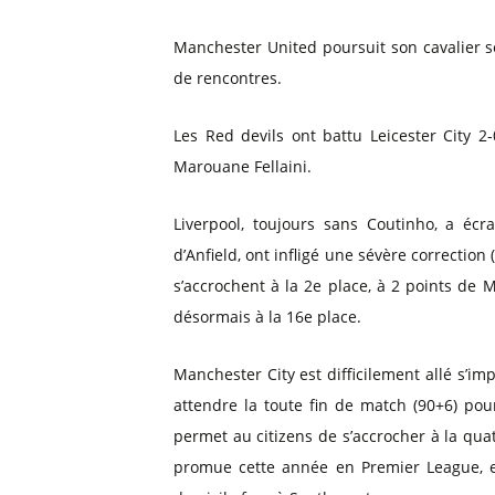
Billets Primeira Liga Portuga
Séville
Billets Eredivisie Pays-Bas
Munich
Manchester United poursuit son cavalier s
Billets Pro League Belgique
de rencontres.
Billets Saudi Pro League
Les Red devils ont battu Leicester City 
Marouane Fellaini.
Liverpool, toujours sans Coutinho, a écra
d’Anfield, ont infligé une sévère correct
s’accrochent à la 2e place, à 2 points de
désormais à la 16e place.
Manchester City est difficilement allé s’
attendre la toute fin de match (90+6) pou
permet au citizens de s’accrocher à la qua
promue cette année en Premier League, e