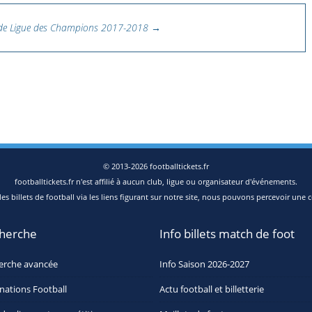
r de Ligue des Champions 2017-2018
→
© 2013-2026 footballtickets.fr
footballtickets.fr n'est affilié à aucun club, ligue ou organisateur d'événements.
s billets de football via les liens figurant sur notre site, nous pouvons percevoir une c
herche
Info billets match de foot
erche avancée
Info Saison 2026-2027
nations Football
Actu football et billetterie