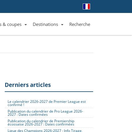
s & coupes
Destinations
Recherche
Liste des clubs et équipes
Liste des ligues et coupes
Toutes les destinations
Derniers articles
Le calendrier 2026-2027 de Premier League est
confirmé !
Publication du calendrier de Pro League 2026-
2027 : Dates confirmées
Publication du calendrier de Premiership
écossaise 2026-2027 : Dates confirmées
Ligue des Champions 2026-2027 : Info Tirage,