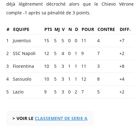
déjà légèrement décroché alors que le Chievo Vérone
compte -1 après sa pénalité de 3 points.
#
EQUIPE
PTS
MJ
V
N
D
POUR
CONTRE
DIFF.
1
Juventus
15
5
5
0
0
11
4
+7
2
SSC Napoli
12
5
4
0
1
9
7
+2
3
Fiorentina
10
5
3
1
1
11
3
+8
4
Sassuolo
10
5
3
1
1
12
8
+4
5
Lazio
9
5
3
0
2
7
5
+2
VOIR LE
CLASSEMENT DE SERIE A