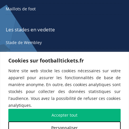
Maillots de foot
Les stades en vedette
Stade de Wembley
Cookies sur footballtickets.fr
Notre site web stocke les cookies nécessaires sur votre
appareil pour assurer les fonctionnalités de base de
manière anonyme. En outre, des cookies analytiques sont
stockés pour collecter des données statistiques sur
ETTS 365 SL, Rambla de Catalunya 38, 8, 1, 08007 Barcelone, Espagne |
l'audience. Vous avez la possibilité de refuser ces cookies
CIF : ES-B43945534
analytiques.
Partenaires de l'
US Changé 53 💙
et de l'
US Bretons de Paris 🤍
Accepter tout
Personnaliser