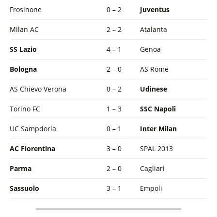
Frosinone
0 – 2
Juventus
Milan AC
2 – 2
Atalanta
SS Lazio
4 – 1
Genoa
Bologna
2 – 0
AS Rome
AS Chievo Verona
0 – 2
Udinese
Torino FC
1 – 3
SSC Napoli
UC Sampdoria
0 – 1
Inter Milan
AC Fiorentina
3 – 0
SPAL 2013
Parma
2 – 0
Cagliari
Sassuolo
3 – 1
Empoli