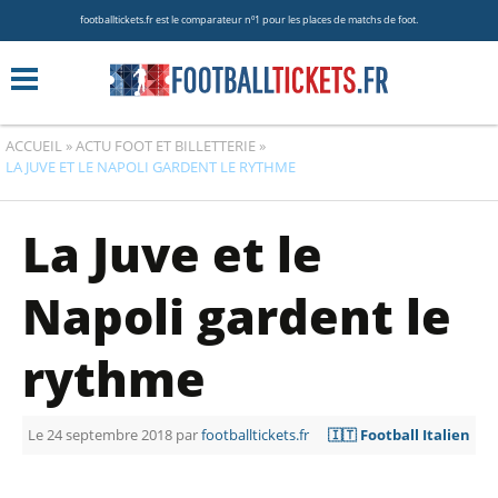
footballtickets.fr est le comparateur nº1 pour les places de matchs de foot.
ACCUEIL
»
ACTU FOOT ET BILLETTERIE
»
LA JUVE ET LE NAPOLI GARDENT LE RYTHME
La Juve et le
Napoli gardent le
rythme
Le 24 septembre 2018 par
footballtickets.fr
🇮🇹 Football Italien