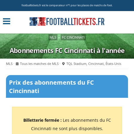
footballtickets.fr est le comparateur nº1 pour les places de matchs de foot.
MLS
»
FC CINCINNATI
Abonnements FC Cincinnati à l'année
MLS
Tous les matches de MLS
TQL Stadium, Cincinnati, États-Unis
Prix des abonnements du FC
Cincinnati
Billetterie fermée :
Les abonnements du FC
Cincinnati ne sont plus disponibles.