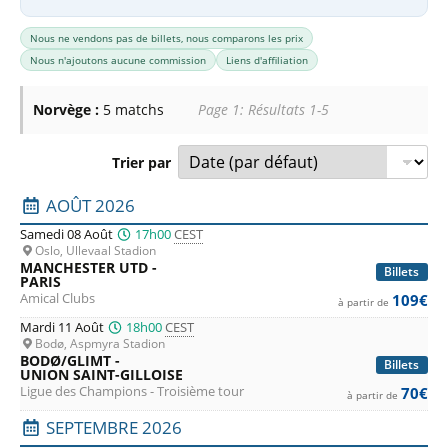
Nous ne vendons pas de billets, nous comparons les prix
Nous n'ajoutons aucune commission
Liens d'affiliation
Norvège :
5 matchs
Page 1: Résultats 1-5
Trier par
Liste des prochains matchs : Norvège. Colonne 1 : date, ho
AOÛT 2026
Samedi 08 Août
17h00
CEST
Oslo, Ullevaal Stadion
MANCHESTER UTD -
Billets
PARIS
Amical Clubs
109€
à partir de
Mardi 11 Août
18h00
CEST
Bodø, Aspmyra Stadion
BODØ/GLIMT -
Billets
UNION SAINT-GILLOISE
Ligue des Champions - Troisième tour
70€
à partir de
SEPTEMBRE 2026