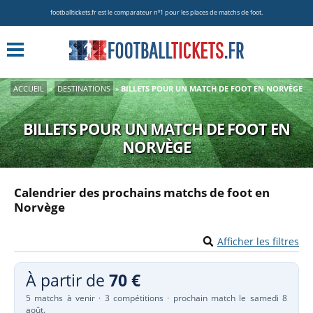
footballtickets.fr est le comparateur nº1 pour les places de matchs de foot.
ACCUEIL
»
DESTINATIONS
»
BILLETS POUR UN MATCH DE FOOT EN NORVÈGE
BILLETS POUR UN MATCH DE FOOT EN
NORVÈGE
Calendrier des prochains matchs de foot en
Norvège
Afficher les filtres
À partir de
70 €
5 matchs à venir · 3 compétitions · prochain match le samedi 8
août.