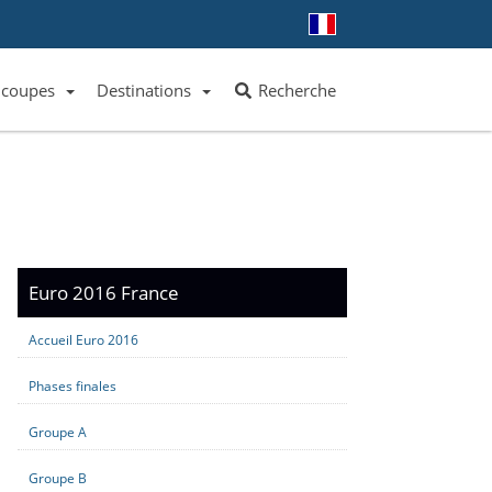
 coupes
Destinations
Recherche
Liste des clubs et équipes
Liste des ligues et coupes
Toutes les destinations
Euro 2016 France
Accueil Euro 2016
Phases finales
Groupe A
Groupe B