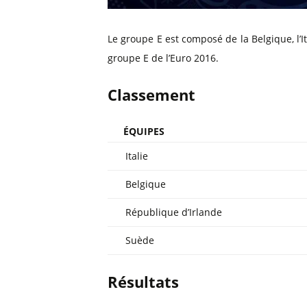
Billets Primeira Liga Portuga
Séville
Billets Eredivisie Pays-Bas
Munich
Le groupe E est composé de la Belgique, l’It
Billets Pro League Belgique
groupe E de l’Euro 2016.
Billets Saudi Pro League
Classement
ÉQUIPES
Italie
Belgique
République d’Irlande
Suède
Résultats