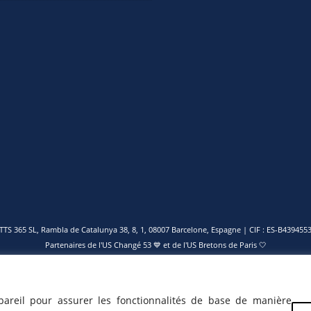
TTS 365 SL, Rambla de Catalunya 38, 8, 1, 08007 Barcelone, Espagne | CIF : ES-B439455
Partenaires de l'
US Changé 53 💙
et de l'
US Bretons de Paris 🤍
pareil pour assurer les fonctionnalités de base de manière